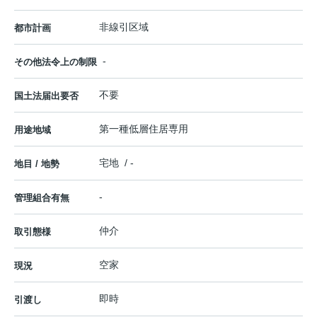
非線引区域
都市計画
-
その他法令上の制限
不要
国土法届出要否
第一種低層住居専用
用途地域
宅地 / -
地目 / 地勢
-
管理組合有無
仲介
取引態様
空家
現況
即時
引渡し