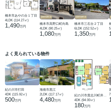
橋本市あやの台１丁目
4LDK (114.27㎡)
橋本市高野口町向島
橋本市三石台２丁目
1,490
万円
4LDK (90.25㎡)
6LDK (152.52㎡)
5
1,080
1,350
万円
万円
よく見られている物件
紀の川市打田
海南市黒江
4DK (115.92㎡)
7
2LDK (117.17㎡)
紀の川市貴志川町井ノ口
500
4,480
4DK (94.00㎡)
万円
万円
180
万円