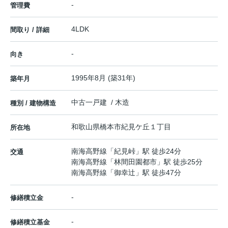
-
管理費
4LDK
間取り / 詳細
-
向き
1995年8月 (築31年)
築年月
中古一戸建 / 木造
種別 / 建物構造
和歌山県
橋本市
紀見ケ丘
１丁目
所在地
南海高野線
「
紀見峠
」駅 徒歩24分
交通
南海高野線
「
林間田園都市
」駅 徒歩25分
南海高野線
「
御幸辻
」駅 徒歩47分
-
修繕積立金
-
修繕積立基金