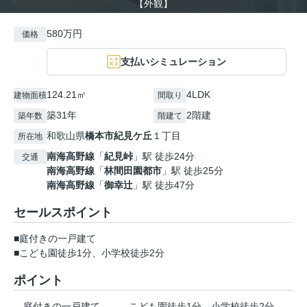
【外観】
580万円
価格
支払いシミュレーション
124.21㎡
4LDK
建物面積
間取り
築31年
2階建
築年数
階建て
和歌山県
橋本市
紀見ケ丘
１丁目
所在地
南海高野線
「
紀見峠
」駅 徒歩24分
交通
南海高野線
「
林間田園都市
」駅 徒歩25分
南海高野線
「
御幸辻
」駅 徒歩47分
セールスポイント
■庭付きの一戸建て
■こども園徒歩1分、小学校徒歩2分
ポイント
庭付きの一戸建て
こども園徒歩1分
小学校徒歩2分