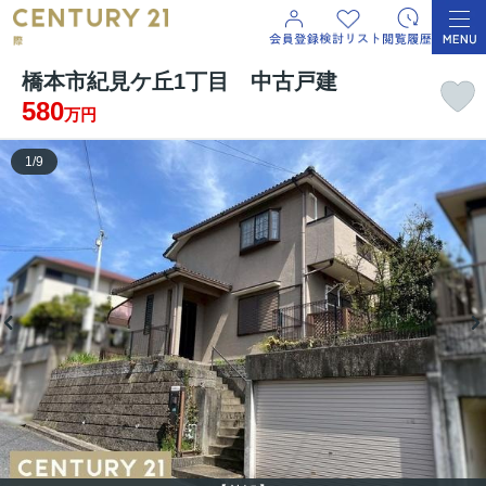
橋本市紀見ケ丘1丁目 中古戸建
580
万円
1
/
9