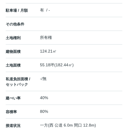
有 / -
駐車場 / 月額
その他条件
所有権
土地権利
124.21㎡
建物面積
55.18坪(182.44㎡)
土地面積
-/無
私道負担面積 /
セットバック
40%
建ぺい率
80%
容積率
一方(西 公道 6.0m 間口 12.8m)
接道状況