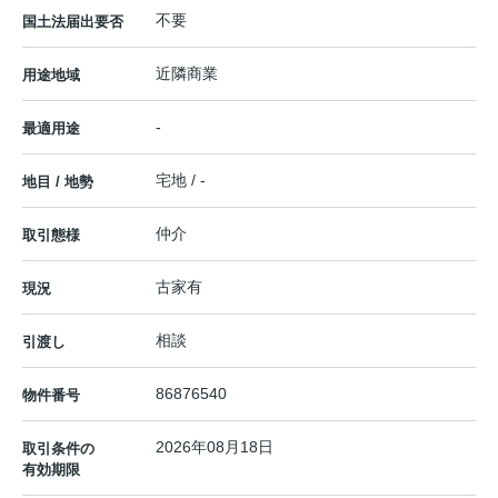
不要
国土法届出要否
近隣商業
用途地域
-
最適用途
宅地 / -
地目 / 地勢
仲介
取引態様
古家有
現況
相談
引渡し
86876540
物件番号
2026年08月18日
取引条件の
有効期限