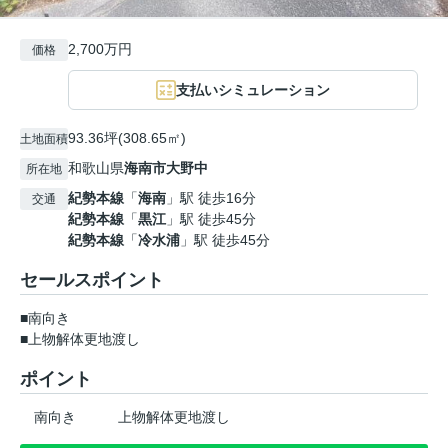
2,700万円
価格
支払いシミュレーション
93.36坪(308.65㎡)
土地面積
和歌山県
海南市
大野中
所在地
紀勢本線
「
海南
」駅 徒歩16分
交通
紀勢本線
「
黒江
」駅 徒歩45分
紀勢本線
「
冷水浦
」駅 徒歩45分
セールスポイント
■南向き
■上物解体更地渡し
ポイント
南向き
上物解体更地渡し