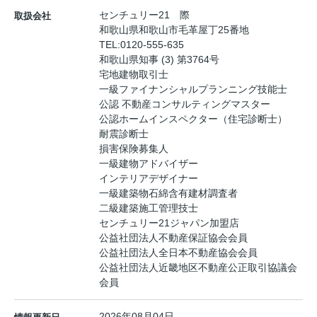
センチュリー21 際
取扱会社
和歌山県和歌山市毛革屋丁25番地
TEL:
0120-555-635
和歌山県知事 (3) 第3764号
宅地建物取引士
一級ファイナンシャルプランニング技能士
公認 不動産コンサルティングマスター
公認ホームインスペクター（住宅診断士）
耐震診断士
損害保険募集人
一級建物アドバイザー
インテリアデザイナー
一級建築物石綿含有建材調査者
二級建築施工管理技士
センチュリー21ジャパン加盟店
公益社団法人不動産保証協会会員
公益社団法人全日本不動産協会会員
公益社団法人近畿地区不動産公正取引協議会
会員
2026年08月04日