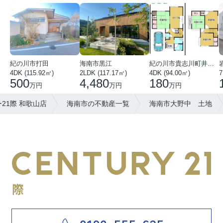
紀の川市打田
海南市黒江
紀の川市貴志川町井ノ口
4DK (115.92㎡)
2LDK (117.17㎡)
4DK (94.00㎡)
7
500
4,480
180
万円
万円
万円
21際 和歌山店
海南市の不動産一覧
海南市大野中 土地