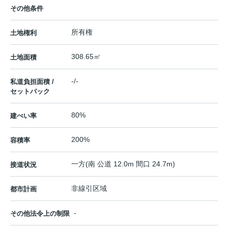
その他条件
所有権
土地権利
308.65㎡
土地面積
-/-
私道負担面積 /
セットバック
80%
建ぺい率
200%
容積率
一方(南 公道 12.0m 間口 24.7m)
接道状況
非線引区域
都市計画
-
その他法令上の制限