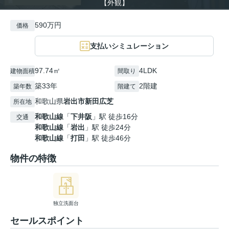
【外観】
590万円
価格
支払いシミュレーション
97.74㎡
4LDK
建物面積
間取り
築33年
2階建
築年数
階建て
和歌山県
岩出市
新田広芝
所在地
和歌山線
「
下井阪
」駅 徒歩16分
交通
和歌山線
「
岩出
」駅 徒歩24分
和歌山線
「
打田
」駅 徒歩46分
物件の特徴
独立洗面台
セールスポイント