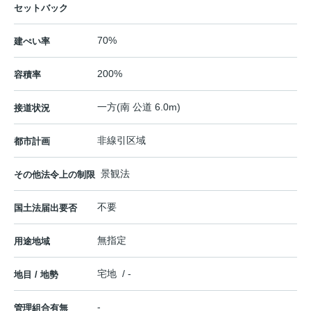
セットバック
70%
建ぺい率
200%
容積率
一方(南 公道 6.0m)
接道状況
非線引区域
都市計画
景観法
その他法令上の制限
不要
国土法届出要否
無指定
用途地域
宅地 / -
地目 / 地勢
-
管理組合有無