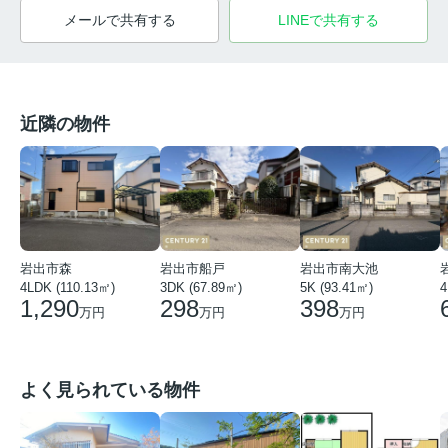
メールで共有する
LINEで共有する
近隣の物件
岩出市森
岩出市船戸
岩出市南大池
4LDK (110.13㎡)
3DK (67.89㎡)
5K (93.41㎡)
4
1,290
298
398
万円
万円
万円
よく見られている物件