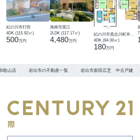
紀の川市打田
海南市黒江
4DK (115.92㎡)
7
2LDK (117.17㎡)
紀の川市貴志川町井ノ口
500
4,480
4DK (94.00㎡)
万円
万円
180
万円
和歌山店
岩出市の不動産一覧
岩出市新田広芝 中古戸建