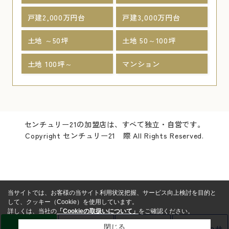
戸建2,000万円台
戸建3,000万円台
土地 ～50坪
土地 50～100坪
土地 100坪～
マンション
センチュリー21の加盟店は、すべて独立・自営です。
Copyright センチュリー21 際 All Rights Reserved.
当サイトでは、お客様の当サイト利用状況把握、サービス向上検討を目的と
して、クッキー（Cookie）を使用しています。
詳しくは、当社の
「Cookieの取扱いについて」
をご確認ください。
LINE
売却査定
電話
お問い合わせ
閉じる