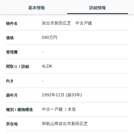
基本情報
詳細情報
岩出市新田広芝 中古戸建
物件名
590万円
価格
-
管理費
4LDK
間取り / 詳細
-
向き
1992年12月 (築33年)
築年月
中古一戸建 / 木造
種別 / 建物構造
和歌山県
岩出市
新田広芝
所在地