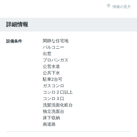
情報の見方
詳細情報
閑静な住宅地
設備条件
バルコニー
出窓
プロパンガス
公営水道
公共下水
駐車2台可
ガスコンロ
コンロ２口以上
コンロ３口
洗髪洗面化粧台
独立洗面台
床下収納
南道路