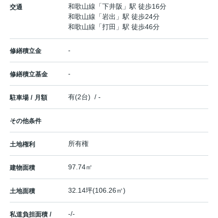
和歌山線
「
下井阪
」駅 徒歩16分
交通
和歌山線
「
岩出
」駅 徒歩24分
和歌山線
「
打田
」駅 徒歩46分
-
修繕積立金
-
修繕積立基金
有(2台) / -
駐車場 / 月額
その他条件
所有権
土地権利
97.74㎡
建物面積
32.14坪(106.26㎡)
土地面積
-/-
私道負担面積 /