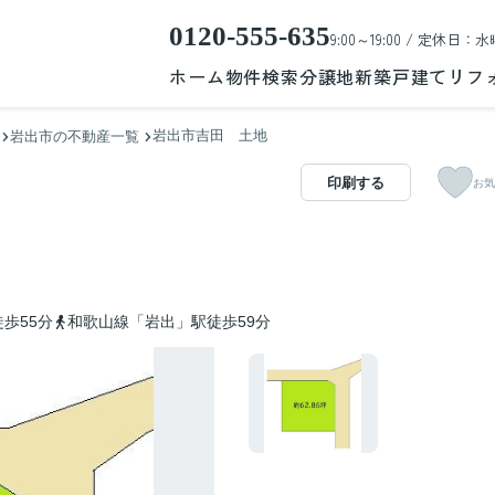
0120-555-635
9:00～19:00 / 定休日：水
ホーム
物件検索
分譲地
新築戸建て
リフ
岩出市吉田 土地
岩出市の不動産一覧
印刷する
お気
歩55分
和歌山線「岩出」駅徒歩59分