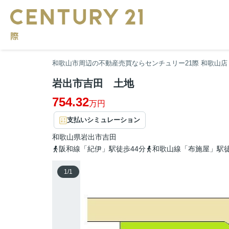
和歌山市周辺の不動産売買ならセンチュリー21際 和歌山店
岩出市吉田 土地
754.32
万円
支払いシミュレーション
和歌山県
岩出市
吉田
阪和線「紀伊」駅徒歩44分
和歌山線「布施屋」駅徒
1
/
1