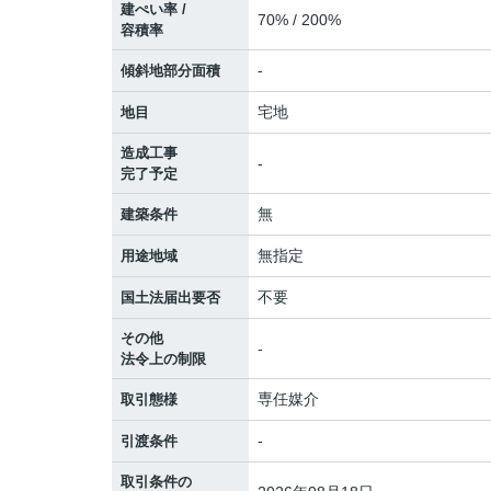
建ぺい率 /
70% / 200%
容積率
-
傾斜地部分面積
宅地
地目
造成工事
-
完了予定
無
建築条件
無指定
用途地域
不要
国土法届出要否
その他
-
法令上の制限
専任媒介
取引態様
-
引渡条件
取引条件の