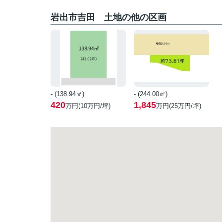
岩出市吉田 土地の他の区画
- (138.94㎡)
- (244.00㎡)
420
1,845
万円(
10
万円/坪)
万円(
25
万円/坪)