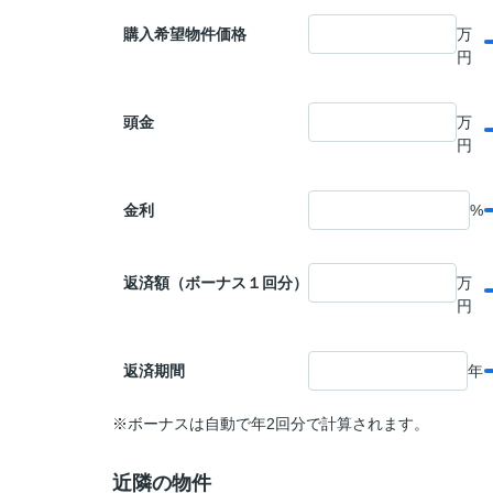
購入希望物件価格
万
円
頭金
万
円
金利
%
返済額（ボーナス１回分）
万
円
返済期間
年
※ボーナスは自動で年2回分で計算されます。
近隣の物件