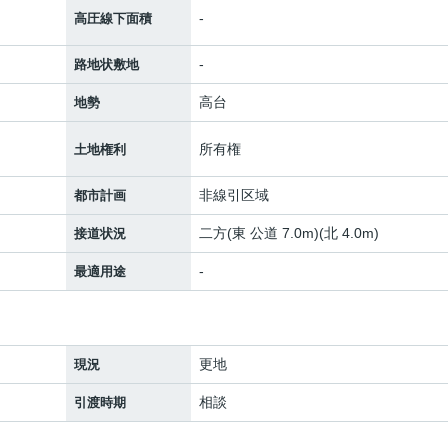
-
高圧線下面積
-
路地状敷地
高台
地勢
所有権
土地権利
非線引区域
都市計画
二方(東 公道 7.0m)(北 4.0m)
接道状況
-
最適用途
更地
現況
相談
引渡時期