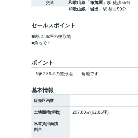
和歌山線
「
布施屋
」駅 徒歩55分
交通
和歌山線
「
岩出
」駅 徒歩59分
セールスポイント
■約62.86坪の整形地
■角地です
ポイント
約62.86坪の整形地
角地です
基本情報
-
販売区画数
207.83㎡(62.86坪)
土地面積(坪数)
私道負担面積
-
割合