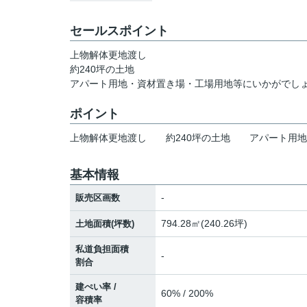
セールスポイント
上物解体更地渡し
約240坪の土地
アパート用地・資材置き場・工場用地等にいかがでし
ポイント
上物解体更地渡し
約240坪の土地
アパート用地
基本情報
-
販売区画数
794.28㎡(240.26坪)
土地面積(坪数)
私道負担面積
-
割合
建ぺい率 /
60% / 200%
容積率