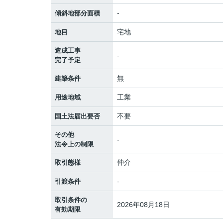
-
傾斜地部分面積
宅地
地目
造成工事
-
完了予定
無
建築条件
工業
用途地域
不要
国土法届出要否
その他
-
法令上の制限
仲介
取引態様
-
引渡条件
取引条件の
2026年08月18日
有効期限