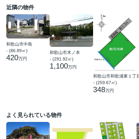
近隣の物件
和歌山市中島
- (86.89㎡)
和歌山市木ノ本
420
万円
- (291.92㎡)
1,100
万円
和歌山市和歌浦東１丁
- (259.67㎡)
348
万円
よく見られている物件