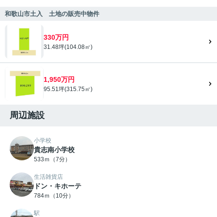
和歌山市土入 土地の販売中物件
330万円
31.48坪(104.08㎡)
1,950万円
95.51坪(315.75㎡)
周辺施設
小学校
貴志南小学校
533ｍ（7分）
生活雑貨店
ドン・キホーテ
784ｍ（10分）
駅