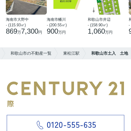
海南市大野中
海南市幡川
和歌山市井辺
- (115.93㎡)
- (200.55㎡)
- (158.90㎡)
-
869
7,300
900
1,060
万
円
万円
万円
和歌山市の不動産一覧
東松江駅
和歌山市土入 土地
0120-555-635