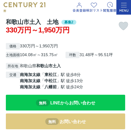
和歌山市土入 土地
募集2
330万円～1,950万円
330万円～1,950万円
価格
104.08㎡～315.75㎡
31.48坪～95.51坪
土地面積
坪数
和歌山県
和歌山市
土入
所在地
南海加太線
「
東松江
」駅 徒歩8分
交通
南海加太線
「
中松江
」駅 徒歩13分
南海加太線
「
八幡前
」駅 徒歩24分
LINEからお問い合わせ
無料
お問い合わせ
無料