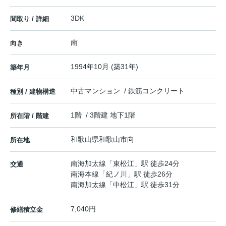
3DK
間取り / 詳細
南
向き
1994年10月 (築31年)
築年月
中古マンション / 鉄筋コンクリート
種別 / 建物構造
1階 / 3階建 地下1階
所在階 / 階建
和歌山県
和歌山市
向
所在地
南海加太線
「
東松江
」駅 徒歩24分
交通
南海本線
「
紀ノ川
」駅 徒歩26分
南海加太線
「
中松江
」駅 徒歩31分
7,040円
修繕積立金