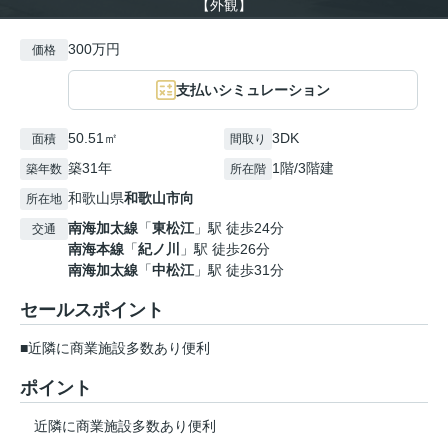
【外観】
300万円
価格
支払いシミュレーション
50.51㎡
3DK
面積
間取り
築31年
1階/3階建
築年数
所在階
和歌山県
和歌山市
向
所在地
南海加太線
「
東松江
」駅 徒歩24分
交通
南海本線
「
紀ノ川
」駅 徒歩26分
南海加太線
「
中松江
」駅 徒歩31分
セールスポイント
■近隣に商業施設多数あり便利
ポイント
近隣に商業施設多数あり便利