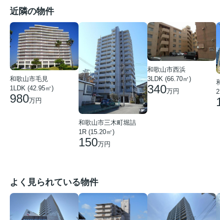
近隣の物件
和歌山市西浜
3LDK (66.70㎡)
和歌山市毛見
340
1LDK (42.95㎡)
万円
2
980
万円
和歌山市三木町堀詰
1R (15.20㎡)
150
万円
よく見られている物件