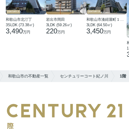
和歌山市北汀丁
岩出市岡田
和歌山市湊紺屋町１丁目
3SLDK (73.38㎡)
3LDK (59.26㎡)
3LDK (64.50㎡)
3,490
220
3,450
万円
万円
万円
1
和歌山市の不動産一覧
センチュリーコート紀ノ川
1階