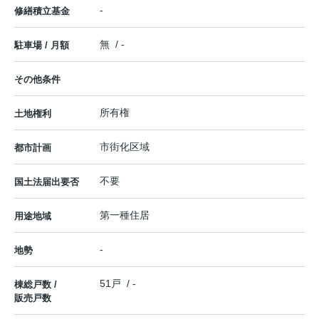
-
修繕積立基金
無 / -
駐車場 / 月額
その他条件
所有権
土地権利
市街化区域
都市計画
不要
国土法届出要否
第一種住居
用途地域
-
地勢
51戸 / -
棟総戸数 /
販売戸数