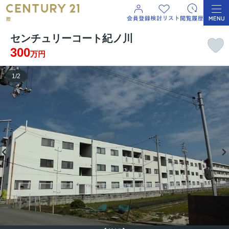
センチュリーコート紀ノ川
300
万円
1
/
2