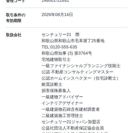
148001-22851
管理コード
2026年08月14日
取引条件の
有効期限
センチュリー21 際
取扱会社
和歌山県和歌山市毛革屋丁25番地
TEL:
0120-555-635
和歌山県知事 (3) 第3764号
宅地建物取引士
一級ファイナンシャルプランニング技能士
公認 不動産コンサルティングマスター
公認ホームインスペクター（住宅診断士）
耐震診断士
損害保険募集人
一級建物アドバイザー
インテリアデザイナー
一級建築物石綿含有建材調査者
二級建築施工管理技士
センチュリー21ジャパン加盟店
公益社団法人不動産保証協会会員