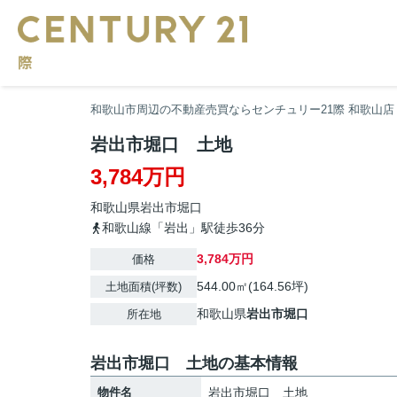
和歌山市周辺の不動産売買ならセンチュリー21際 和歌山店
岩出市堀口 土地
3,784万円
和歌山県
岩出市
堀口
和歌山線「岩出」駅徒歩36分
3,784万円
価格
544.00㎡(164.56坪)
土地面積(坪数)
和歌山県
岩出市
堀口
所在地
岩出市堀口 土地の基本情報
物件名
岩出市堀口 土地