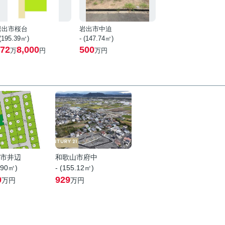
岩出市桜台
岩出市中迫
 (195.39㎡)
- (147.74㎡)
72
8,000
500
万
円
万円
市井辺
和歌山市府中
.90㎡)
- (155.12㎡)
0
929
万円
万円