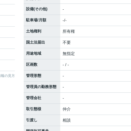
設備(その他)
-
駐車場/月額
-/-
土地権利
所有権
国土法届出
不要
用途地域
無指定
区画数
- / -
管理形態
-
情報の見方
管理員の勤務形態
-
管理会社
-
取引態様
仲介
引渡し
相談