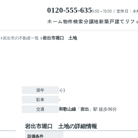
0120-555-635
9:00～19:00 / 定休日：水
ホーム
物件検索
分譲地
新築戸建て
リフ
岩出市堀口 土地
岩出市の不動産一覧
-(-)
築年
-
駐車
和歌山線
「
岩出
」駅 徒歩36分
交通
岩出市堀口 土地の詳細情報
設備条件