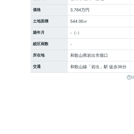
価格
3,784万円
土地面積
544.00㎡
築年月
-（-）
総区画数
-
所在地
和歌山県
岩出市
堀口
交通
和歌山線
「
岩出
」駅 徒歩36分