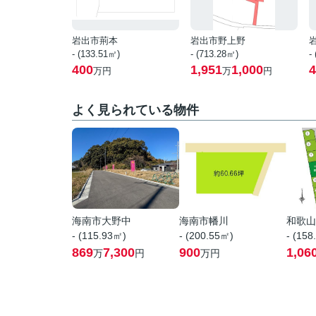
岩出市荊本
岩出市野上野
- (133.51㎡)
- (713.28㎡)
-
400
1,951
1,000
4
万円
万
円
よく見られている物件
海南市大野中
海南市幡川
和歌山
- (115.93㎡)
- (200.55㎡)
- (158
869
7,300
900
1,06
万
円
万円