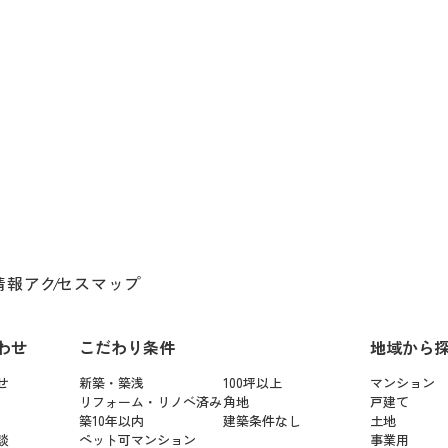
情報
アクセスマップ
わせ
こだわり条件
地域から
せ
新築・築浅
100坪以上
マンション
リフォーム・リノベ済み
角地
戸建て
築10年以内
建築条件なし
土地
談
ペット可マンション
事業用