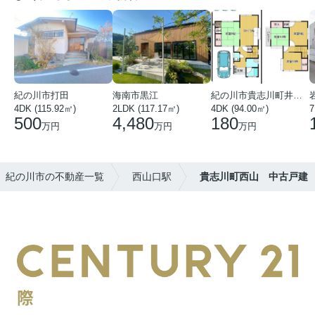
紀の川市打田
海南市黒江
紀の川市貴志川町井ノ口
4DK (115.92㎡)
2LDK (117.17㎡)
4DK (94.00㎡)
7
500
4,480
180
万円
万円
万円
紀の川市の不動産一覧
西山口駅
貴志川町西山 中古戸建