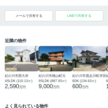
メールで共有する
LINEで共有する
近隣の物件
紀の川市西大井
紀の川市桃山町元
紀の川市貴志川町岸宮
4SLDK (110.13㎡)
9SLDK (887.93㎡)
6DK (134.63㎡)
6
2,590
9,000
600
万円
万円
万円
よく見られている物件