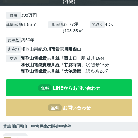
【外観】
398万円
価格
61.56㎡
32.77坪
4DK
建物面積
土地面積
間取り
(108.35㎡)
築50年
築年数
和歌山県
紀の川市
貴志川町西山
所在地
和歌山電鐵貴志川線
「
西山口
」駅 徒歩15分
交通
和歌山電鐵貴志川線
「
甘露寺前
」駅 徒歩16分
和歌山電鐵貴志川線
「
大池遊園
」駅 徒歩26分
LINEからお問い合わせ
無料
お問い合わせ
無料
貴志川町西山 中古戸建の販売中物件