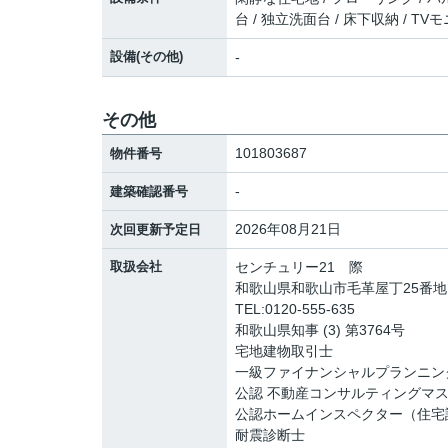
台 / 独立洗面台 / 床下収納 / T
設備(その他)
-
その他
101803687
物件番号
-
建築確認番号
2026年08月21日
次回更新予定日
取扱会社
センチュリー21 際
和歌山県和歌山市毛革屋丁25番
TEL:0120-555-635
和歌山県知事 (3) 第3764号
宅地建物取引士
一級ファイナンシャルプランニン
公認 不動産コンサルティングマ
公認ホームインスペクター（住宅
耐震診断士