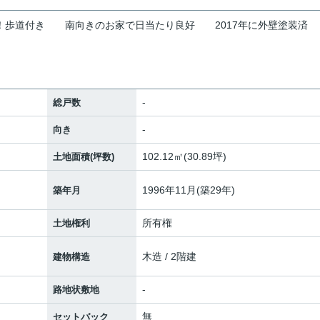
！歩道付き
南向きのお家で日当たり良好
2017年に外壁塗装済
-
総戸数
-
向き
102.12㎡(30.89坪)
土地面積(坪数)
1996年11月(築29年)
築年月
所有権
土地権利
木造 / 2階建
建物構造
-
路地状敷地
無
セットバック