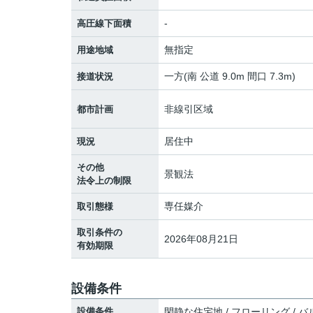
-
高圧線下面積
無指定
用途地域
一方(南 公道 9.0m 間口 7.3m)
接道状況
非線引区域
都市計画
居住中
現況
その他
景観法
法令上の制限
専任媒介
取引態様
取引条件の
2026年08月21日
有効期限
設備条件
設備条件
閑静な住宅地 / フローリング / バル