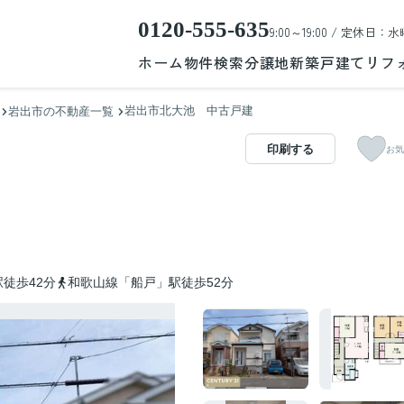
0120-555-635
9:00～19:00 / 定休日：水
ホーム
物件検索
分譲地
新築戸建て
リフ
岩出市北大池 中古戸建
岩出市の不動産一覧
印刷する
お気
徒歩42分
和歌山線「船戸」駅徒歩52分