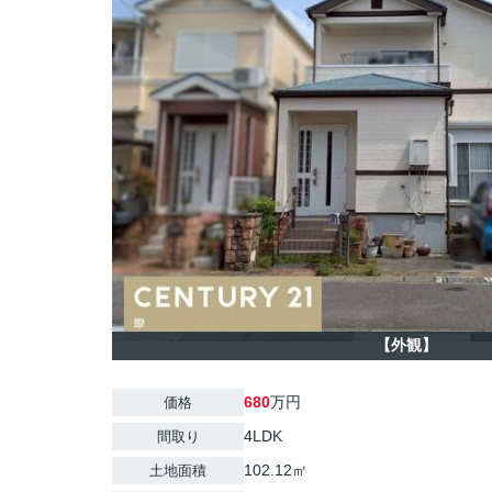
【外観】
680
万円
価格
4LDK
間取り
102.12㎡
土地面積