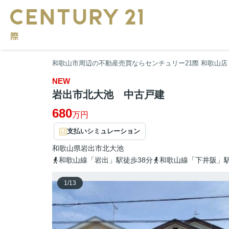
和歌山市周辺の不動産売買ならセンチュリー21際 和歌山店
NEW
岩出市北大池 中古戸建
680
万円
支払いシミュレーション
和歌山県
岩出市
北大池
和歌山線「岩出」駅徒歩38分
和歌山線「下井阪」駅
1
/
13