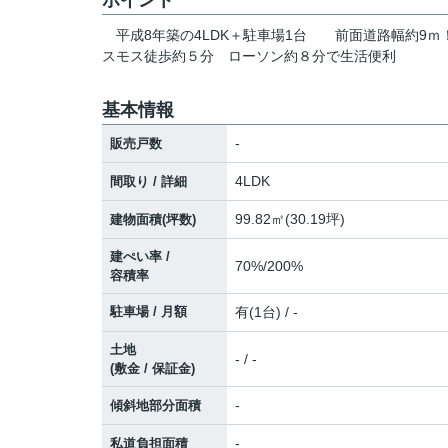
ポイント
平成8年築の4LDK＋駐車場1台
前面道路幅約9ｍ
スモス徒歩約５分
ローソン約８分で生活便利
基本情報
-
販売戸数
4LDK
間取り / 詳細
99.82㎡(30.19坪)
建物面積(坪数)
建ぺい率 /
70%/200%
容積率
駐車場 / 月額
有(1台) / -
土地
- / -
(敷金 / 保証金)
-
傾斜地部分面積
-
私道負担面積