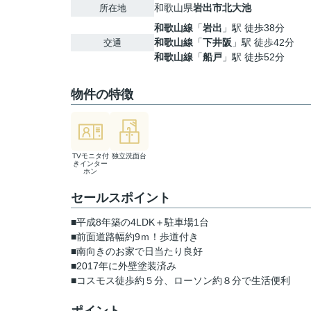
和歌山県
岩出市
北大池
所在地
和歌山線
「
岩出
」駅 徒歩38分
和歌山線
「
下井阪
」駅 徒歩42分
交通
和歌山線
「
船戸
」駅 徒歩52分
物件の特徴
TVモニタ付
独立洗面台
きインター
ホン
セールスポイント
■平成8年築の4LDK＋駐車場1台
■前面道路幅約9ｍ！歩道付き
■南向きのお家で日当たり良好
■2017年に外壁塗装済み
■コスモス徒歩約５分、ローソン約８分で生活便利