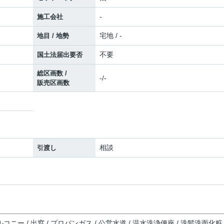
-
施工会社
宅地 / -
地目 / 地勢
不要
国土法届出要否
総区画数 /
-/-
販売区画数
相談
引渡し
コニー / 出窓 / プロパンガス / 公営水道 / 温水洗浄便座 / 洗髪洗面化粧