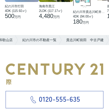
紀の川市打田
海南市黒江
4DK (115.92㎡)
7
2LDK (117.17㎡)
紀の川市貴志川町井ノ口
500
4,480
4DK (94.00㎡)
万円
万円
180
万円
和歌山店
紀の川市の不動産一覧
貴志川町前田 中古戸建
0120-555-635