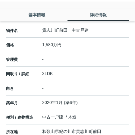
基本情報
詳細情報
貴志川町前田 中古戸建
物件名
1,580万円
価格
-
管理費
3LDK
間取り / 詳細
-
向き
2020年1月 (築6年)
築年月
中古一戸建 / 木造
種別 / 建物構造
和歌山県
紀の川市
貴志川町前田
所在地