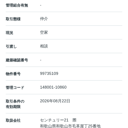
-
管理組合有無
仲介
取引態様
空家
現況
相談
引渡し
-
建築確認番号
99735109
物件番号
148001-10860
管理コード
2026年08月22日
取引条件の
有効期限
センチュリー21 際
取扱会社
和歌山県和歌山市毛革屋丁25番地