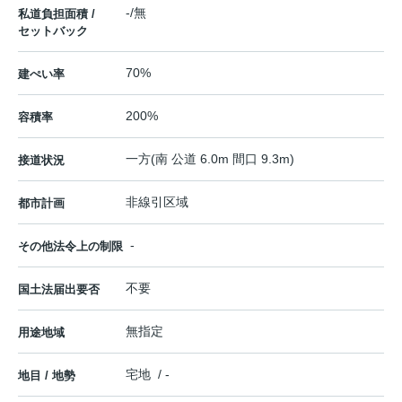
-/無
私道負担面積 /
セットバック
70%
建ぺい率
200%
容積率
一方(南 公道 6.0m 間口 9.3m)
接道状況
非線引区域
都市計画
-
その他法令上の制限
不要
国土法届出要否
無指定
用途地域
宅地 / -
地目 / 地勢