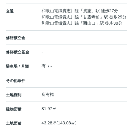
和歌山電鐵貴志川線
「
貴志
」駅 徒歩27分
交通
和歌山電鐵貴志川線
「
甘露寺前
」駅 徒歩29分
和歌山電鐵貴志川線
「
西山口
」駅 徒歩38分
-
修繕積立金
-
修繕積立基金
有 / -
駐車場 / 月額
その他条件
所有権
土地権利
81.97㎡
建物面積
43.28坪(143.08㎡)
土地面積