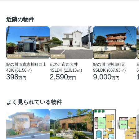
近隣の物件
紀の川市貴志川町西山
紀の川市西大井
紀の川市桃山町元
4DK (61.56㎡)
4SLDK (110.13㎡)
9SLDK (887.93㎡)
6
398
2,590
9,000
万円
万円
万円
よく見られている物件