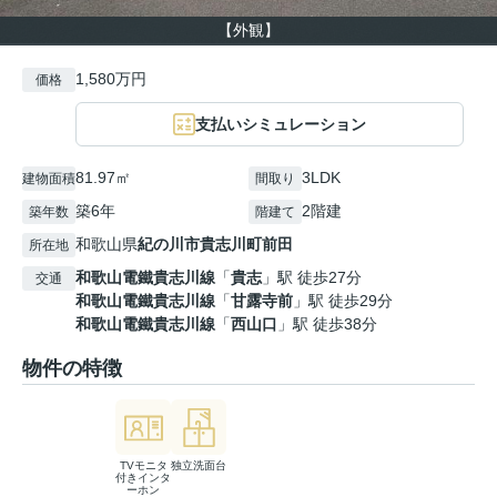
【外観】
1,580万円
価格
支払いシミュレーション
81.97㎡
3LDK
建物面積
間取り
築6年
2階建
築年数
階建て
和歌山県
紀の川市
貴志川町前田
所在地
和歌山電鐵貴志川線
「
貴志
」駅 徒歩27分
交通
和歌山電鐵貴志川線
「
甘露寺前
」駅 徒歩29分
和歌山電鐵貴志川線
「
西山口
」駅 徒歩38分
物件の特徴
TVモニタ
独立洗面台
付きインタ
ーホン