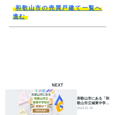
和歌山市の売買戸建て一覧へ
進む
NEXT
和歌山市にある「和
歌山市立城東中学
校」の概要は？特徴
2024.01.30
も解説！