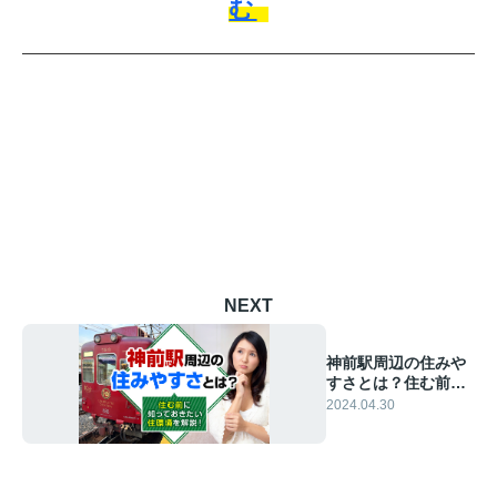
む
NEXT
神前駅周辺の住みや
すさとは？住む前に
知っておきたい住環
2024.04.30
境を解説！