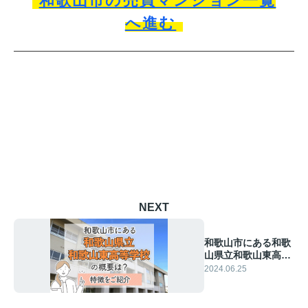
和歌山市の売買マンション一覧
へ進む
NEXT
和歌山市にある和歌
山県立和歌山東高等
学校の概要は？特徴
2024.06.25
をご紹介