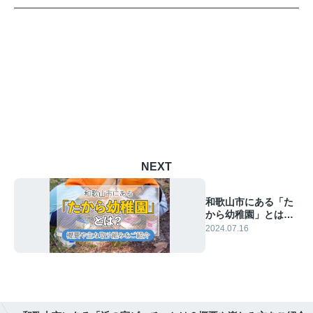
NEXT
和歌山市にある「た
から幼稚園」とは？
概要や主な取り組み
2024.07.16
ををご紹介