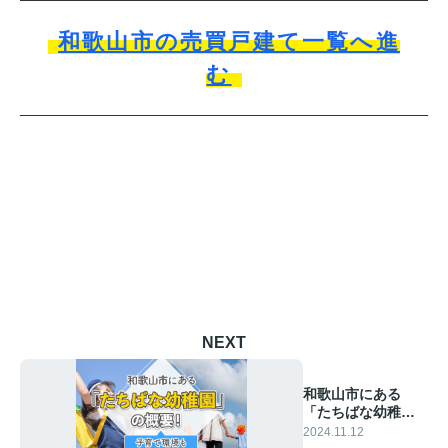
和歌山市の売買戸建て一覧へ進
む
NEXT
和歌山市にある
「たちばな幼稚
園」の概要！子育
2024.11.12
て環境もご紹介