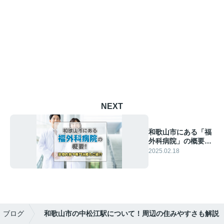
NEXT
和歌山市にある「福
外科病院」の概要！
診療内容や専門治療
2025.02.18
もご紹介
ブログ
和歌山市の中松江駅について！周辺の住みやすさも解説