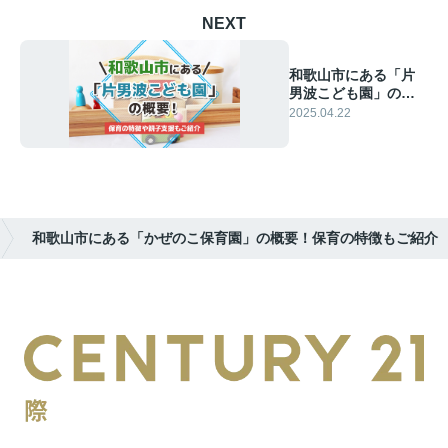
NEXT
和歌山市にある「片
男波こども園」の概
要！保育の特徴や親
2025.04.22
子支援もご紹介
和歌山市にある「かぜのこ保育園」の概要！保育の特徴もご紹介