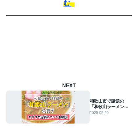
む
NEXT
和歌山市で話題の
「和歌山ラーメン」
とは？おすすめ店舗
2025.05.20
についても解説