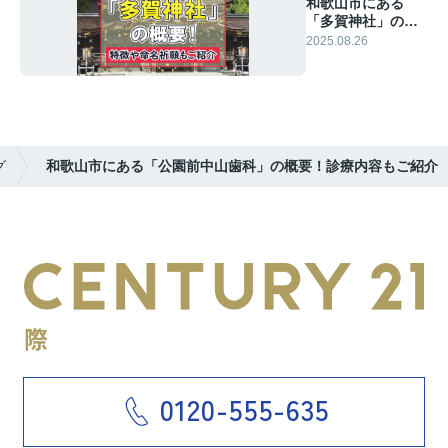
和歌山市にある
「多賀神社」の概
要！特徴や命名祈
2025.08.26
願もご紹介
グ
和歌山市にある「公園前中山歯科」の概要！診療内容もご紹介
0120-555-635