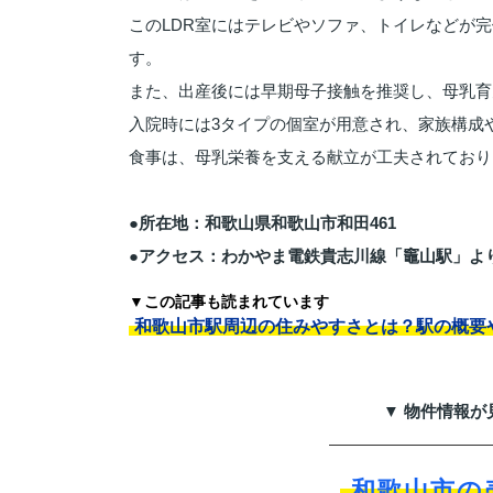
このLDR室にはテレビやソファ、トイレなどが
す。
また、出産後には早期母子接触を推奨し、母乳育
入院時には3タイプの個室が用意され、家族構成
食事は、母乳栄養を支える献立が工夫されており
●所在地：和歌山県和歌山市和田461
●アクセス：わかやま電鉄貴志川線「竈山駅」より
▼この記事も読まれています
和歌山市駅周辺の住みやすさとは？駅の概要
▼ 物件情報が
和歌山市の