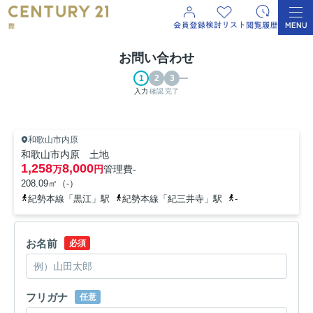
お問い合わせ
入力
確認
完了
和歌山市内原
和歌山市内原 土地
1,258
8,000
万
円
管理費
-
208.09㎡（-）
紀勢本線「黒江」駅
紀勢本線「紀三井寺」駅
-
お名前
必須
フリガナ
任意