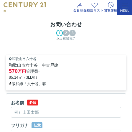
お問い合わせ
入力
確認
完了
和歌山市六十谷
和歌山市六十谷 中古戸建
570
万円
管理費
-
85.14㎡（3LDK）
阪和線「六十谷」駅
お名前
必須
フリガナ
任意