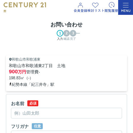
お問い合わせ
入力
確認
完了
和歌山市和歌浦東
和歌山市和歌浦東2丁目 土地
900
万円
管理費
-
198.83㎡（-）
紀勢本線「紀三井寺」駅
お名前
必須
フリガナ
任意