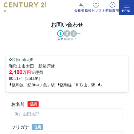
お問い合わせ
入力
確認
完了
和歌山市太田
和歌山市太田 新築戸建
2,480
万円
管理費
-
80.31㎡（3SLDK）
阪和線「紀伊中ノ島」駅
阪和線「和歌山」駅
-
お名前
必須
フリガナ
任意