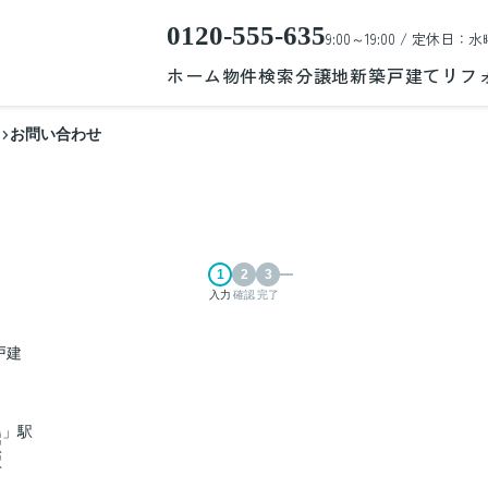
0120-555-635
9:00～19:00 / 定休日：水
ホーム
物件検索
分譲地
新築戸建て
リフ
お問い合わせ
入力
確認
完了
戸建
島」駅
駅
駅