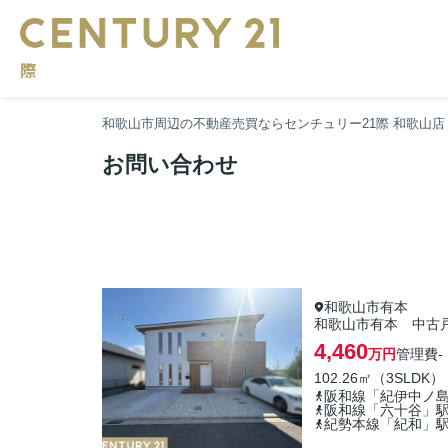
和歌山市周辺の不動産売買ならセンチュリー21際 和歌山店
お問い合わせ
和歌山市有本
和歌山市有本 中古
4,460
万円
管理費
-
102.26㎡（3SLDK）
阪和線「紀伊中ノ
阪和線「六十谷」
紀勢本線「紀和」