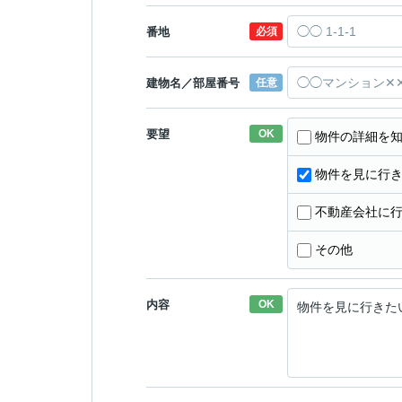
番地
必須
建物名／部屋番号
任意
要望
OK
物件の詳細を
物件を見に行
不動産会社に
その他
内容
OK