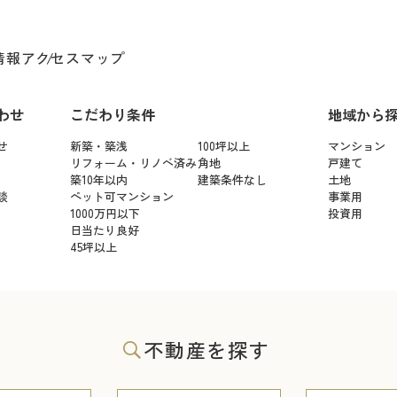
情報
アクセスマップ
わせ
こだわり条件
地域から
せ
新築・築浅
100坪以上
マンション
リフォーム・リノベ済み
角地
戸建て
築10年以内
建築条件なし
土地
談
ペット可マンション
事業用
1000万円以下
投資用
日当たり良好
45坪以上
不動産を探す