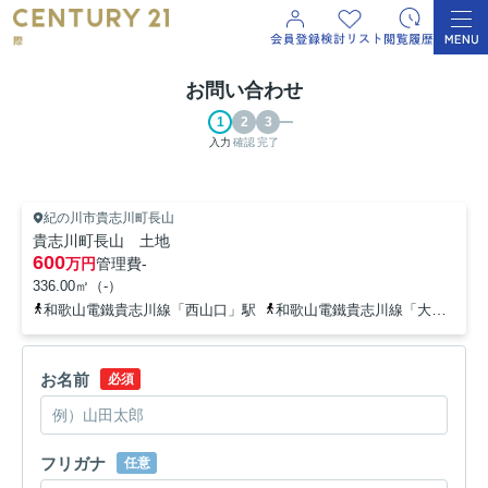
お問い合わせ
入力
確認
完了
紀の川市貴志川町長山
貴志川町長山 土地
600
万円
管理費
-
336.00㎡（-）
和歌山電鐵貴志川線「西山口」駅
和歌山電鐵貴志川線「大池遊園」駅
お名前
必須
フリガナ
任意