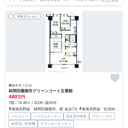
中古マンション
橋本市三石台
林間田園都市グリーンコート五番館
480
万円
7階 / 74.40㎡ / 3LDK /築32年
南海高野線「林間田園都市」駅 徒歩7分
南海高野線「紀見峠」駅 徒歩21分
バルコニー
システムキッチン
温水洗浄便座
プロパンガス
食器洗い乾燥機
カウンターキッチン