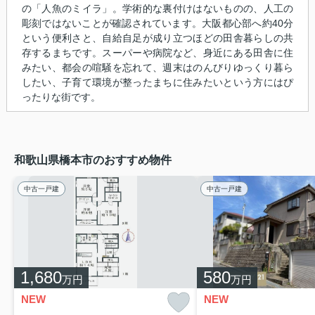
の「人魚のミイラ」。学術的な裏付けはないものの、人工の
彫刻ではないことが確認されています。大阪都心部へ約40分
という便利さと、自給自足が成り立つほどの田舎暮らしの共
存するまちです。スーパーや病院など、身近にある田舎に住
みたい、都会の喧騒を忘れて、週末はのんびりゆっくり暮ら
したい、子育て環境が整ったまちに住みたいという方にはぴ
ったりな街です。
和歌山県橋本市のおすすめ物件
中古一戸建
中古一戸建
1,680
580
万円
万円
NEW
NEW