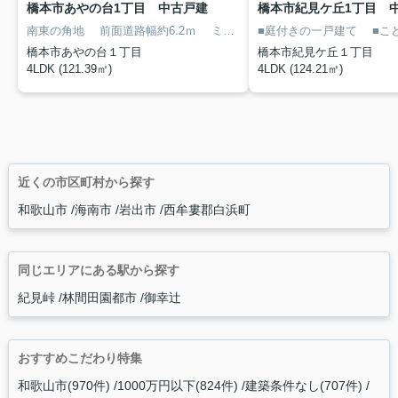
橋本市あやの台1丁目 中古戸建
橋本市紀見ケ丘1丁目 
南東の角地
前面道路幅約6.2ｍ
ミサワホームのお家
■庭付きの一戸建て
令和8年4月
■こども園
橋本市あやの台１丁目
橋本市紀見ケ丘１丁目
4LDK (121.39㎡)
4LDK (124.21㎡)
近くの市区町村から探す
和歌山市
海南市
岩出市
西牟婁郡白浜町
同じエリアにある駅から探す
紀見峠
林間田園都市
御幸辻
おすすめこだわり特集
和歌山市(970件)
1000万円以下(824件)
建築条件なし(707件)