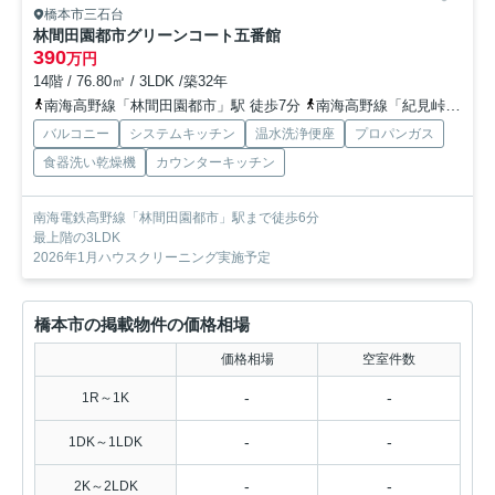
橋本市三石台
林間田園都市グリーンコート五番館
390
万円
14階 / 76.80㎡ / 3LDK /築32年
南海高野線「林間田園都市」駅 徒歩7分
南海高野線「紀見峠」駅 徒歩21分
バルコニー
システムキッチン
温水洗浄便座
プロパンガス
食器洗い乾燥機
カウンターキッチン
南海電鉄高野線「林間田園都市」駅まで徒歩6分
最上階の3LDK
2026年1月ハウスクリーニング実施予定
橋本市の掲載物件の価格相場
価格相場
空室件数
-
-
1R～1K
-
-
1DK～1LDK
-
-
2K～2LDK