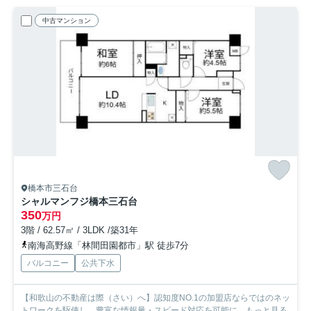
中古マンション
橋本市三石台
シャルマンフジ橋本三石台
350
万円
3階 / 62.57㎡ / 3LDK /築31年
南海高野線「林間田園都市」駅 徒歩7分
バルコニー
公共下水
【和歌山の不動産は際（さい）へ】認知度NO.1の加盟店ならではのネッ
トワークを駆使し、豊富な情報量・スピード対応を可能に...
もっと見る