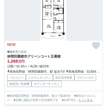
NEW
橋本市三石台
林間田園都市グリーンコート五番館
1,268
万円
12階 / 81.60㎡ / 4LDK /築32年
南海高野線「林間田園都市」駅 徒歩7分
南海高野線「紀見峠」駅 徒歩21分
バルコニー
システムキッチン
温水洗浄便座
プロパンガス
食器洗い乾燥機
カウンターキッチン
■南海電鉄高野線「林間田園都市」駅まで徒歩6分 ■東向きバルコニ
ー ■近隣に施設が充実で生活便利です ■令和7年1...
もっと見る