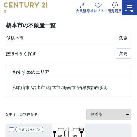
橋本市の不動産一覧
橋本市
変更
条件から探す
変更
おすすめのエリア
和歌山市
/
岩出市
/
橋本市
/
海南市
/
西牟婁郡白浜町
5
件（会員物件 9件）
中古マンション