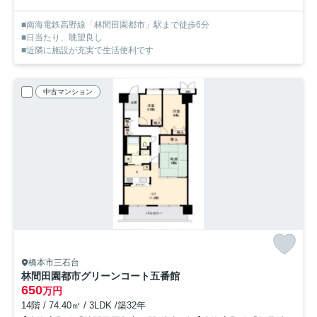
■南海電鉄高野線「林間田園都市」駅まで徒歩6分
■日当たり、眺望良し
■近隣に施設が充実で生活便利です
中古マンション
橋本市三石台
林間田園都市グリーンコート五番館
650
万円
14階 / 74.40㎡ / 3LDK /築32年