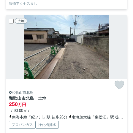
買物アクセス良し
売地
和歌山市北島
和歌山市北島 土地
250
万円
- / 90.00㎡ / -
南海本線「紀ノ川」駅 徒歩26分
南海加太線「東松江」駅 徒歩27分
プロパンガス
浄化槽排水