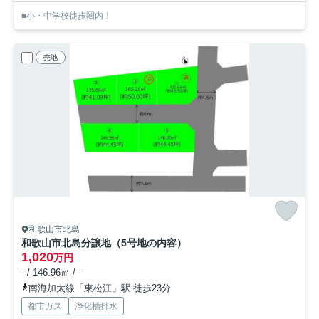
■小・中学校徒歩圏内！
売地
和歌山市北島
和歌山市北島分譲地（5号地の内容）
1,020
万円
- / 146.96㎡ / -
南海加太線「東松江」駅 徒歩23分
都市ガス
浄化槽排水