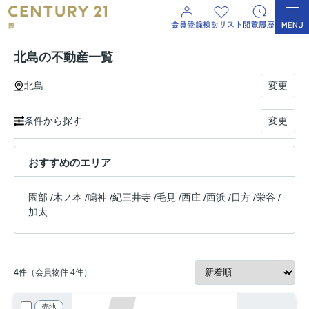
北島の不動産一覧
北島
変更
条件から探す
変更
おすすめのエリア
園部
/
木ノ本
/
鳴神
/
紀三井寺
/
毛見
/
西庄
/
西浜
/
日方
/
栄谷
/
加太
4
件（会員物件 4件）
売地