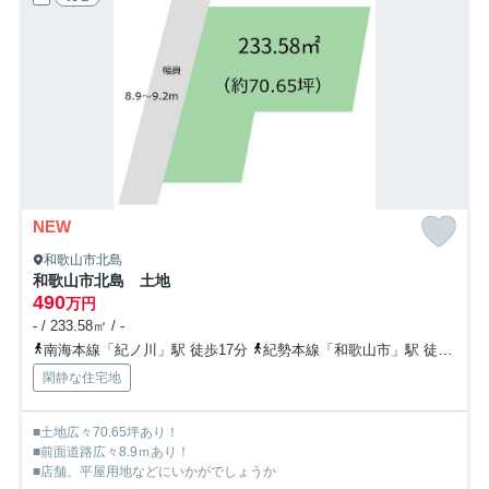
NEW
和歌山市北島
和歌山市北島 土地
490
万円
- / 233.58㎡ / -
南海本線「紀ノ川」駅 徒歩17分
紀勢本線「和歌山市」駅 徒歩19分
閑静な住宅地
■土地広々70.65坪あり！
■前面道路広々8.9ｍあり！
■店舗、平屋用地などにいかがでしょうか