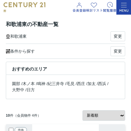
和歌浦東の不動産一覧
和歌浦東
変更
条件から探す
変更
おすすめのエリア
園部
/
木ノ本
/
鳴神
/
紀三井寺
/
毛見
/
西庄
/
加太
/
西浜
/
大野中
/
日方
10
件（会員物件 4件）
売地