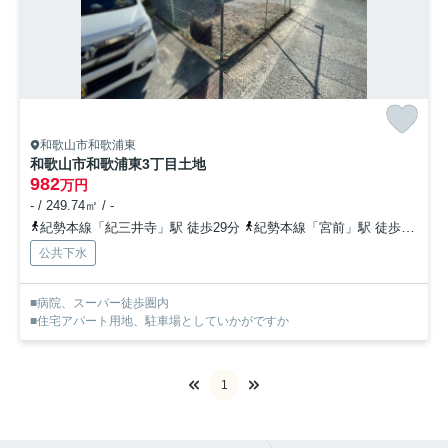
和歌山市和歌浦東
和歌山市和歌浦東3丁目土地
982
万円
- / 249.74㎡ / -
紀勢本線「紀三井寺」駅 徒歩29分
紀勢本線「宮前」駅 徒歩43分
公共下水
■病院、スーパー徒歩圏内
■住宅アパート用地、駐車場としていかがですか
1