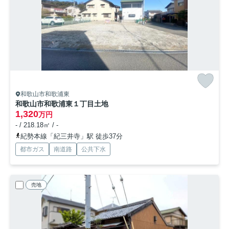
和歌山市和歌浦東
和歌山市和歌浦東１丁目土地
1,320
万円
- / 218.18㎡ / -
紀勢本線「紀三井寺」駅 徒歩37分
都市ガス
南道路
公共下水
売地