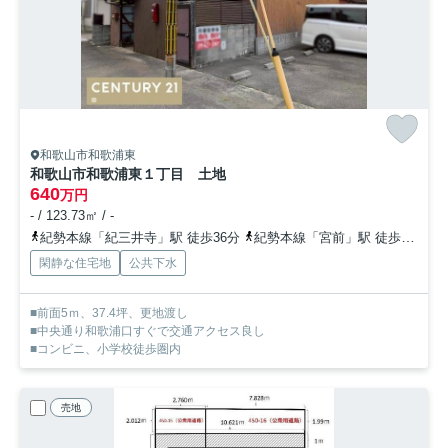
和歌山市和歌浦東
和歌山市和歌浦東１丁目 土地
640
万円
- / 123.73㎡ / -
紀勢本線「紀三井寺」駅 徒歩36分
紀勢本線「宮前」駅 徒歩47分
閑静な住宅地
公共下水
■前面5ｍ、37.4坪、更地渡し
■中央通り和歌浦口すぐで交通アクセス良し
■コンビニ、小学校徒歩圏内
売地