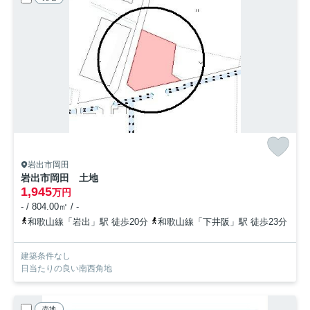
岩出市岡田
岩出市岡田 土地
1,945
万円
- / 804.00㎡ / -
和歌山線「岩出」駅 徒歩20分
和歌山線「下井阪」駅 徒歩23分
建築条件なし
日当たりの良い南西角地
売地