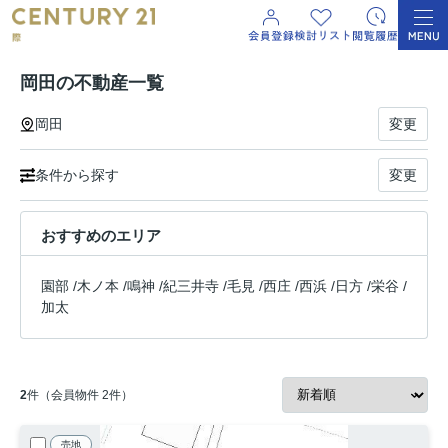
岡田の不動産一覧
岡田
変更
条件から探す
変更
おすすめのエリア
園部
/
木ノ本
/
鳴神
/
紀三井寺
/
毛見
/
西庄
/
西浜
/
日方
/
栄谷
/
加太
2
件（会員物件 2件）
売地