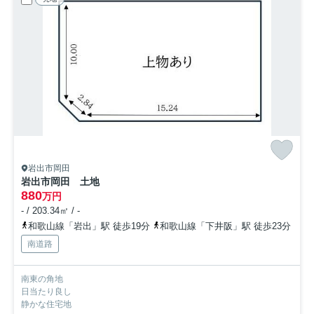
岩出市岡田
岩出市岡田 土地
880
万円
- / 203.34㎡ / -
和歌山線「岩出」駅 徒歩19分
和歌山線「下井阪」駅 徒歩23分
南道路
南東の角地
日当たり良し
静かな住宅地