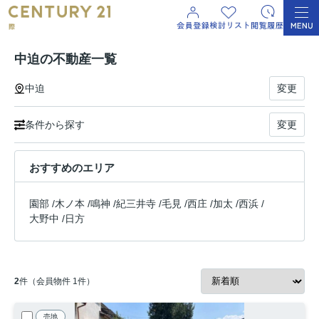
中迫の不動産一覧
中迫
変更
条件から探す
変更
おすすめのエリア
園部
/
木ノ本
/
鳴神
/
紀三井寺
/
毛見
/
西庄
/
加太
/
西浜
/
大野中
/
日方
2
件（会員物件 1件）
売地