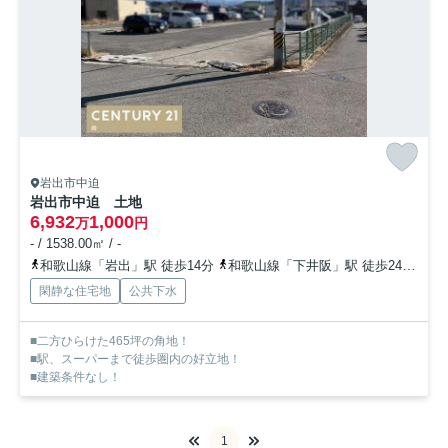
岩出市中迫
岩出市中迫 土地
6,932
1,000
万
円
- / 1538.00㎡ / -
和歌山線「岩出」駅 徒歩14分
和歌山線「下井阪」駅 徒歩24分
和
閑静な住宅地
公共下水
■二方ひらけた465坪の角地！
■駅、スーパーまで徒歩圏内の好立地！
■建築条件なし！
1