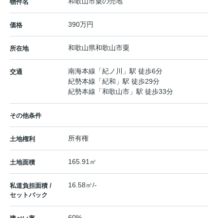
和歌山市粟の売地
物件名
390万円
価格
和歌山県
和歌山市
粟
所在地
南海本線
「
紀ノ川
」駅 徒歩6分
交通
紀勢本線
「
紀和
」駅 徒歩29分
紀勢本線
「
和歌山市
」駅 徒歩33分
その他条件
所有権
土地権利
165.91㎡
土地面積
16.58㎡/-
私道負担面積 /
セットバック
60%