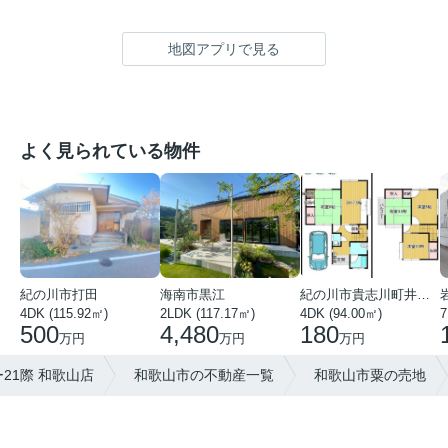
地図アプリで見る
よく見られている物件
紀の川市打田
海南市黒江
紀の川市貴志川町井ノ口
4DK (115.92㎡)
2LDK (117.17㎡)
4DK (94.00㎡)
7
500
4,480
180
万円
万円
万円
21際 和歌山店
和歌山市の不動産一覧
和歌山市粟の売地