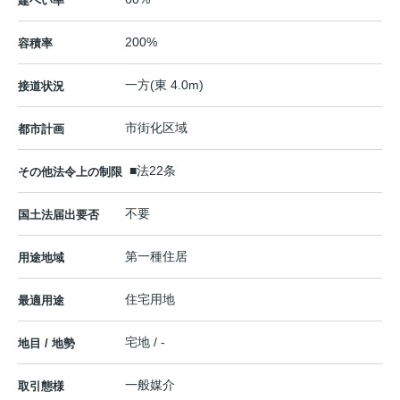
建ぺい率
200%
容積率
一方(東 4.0m)
接道状況
市街化区域
都市計画
■法22条
その他法令上の制限
不要
国土法届出要否
第一種住居
用途地域
住宅用地
最適用途
宅地 / -
地目 / 地勢
一般媒介
取引態様