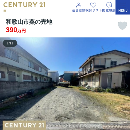
和歌山市粟の売地
390
万円
1
/
11