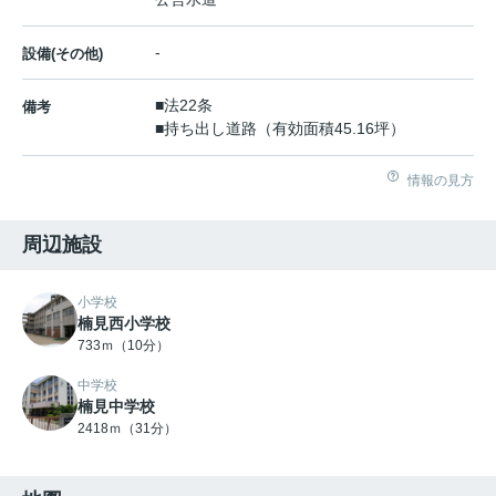
-
設備(その他)
■法22条
備考
■持ち出し道路（有効面積45.16坪）
情報の見方
周辺施設
小学校
楠見西小学校
733ｍ（10分）
中学校
楠見中学校
2418ｍ（31分）