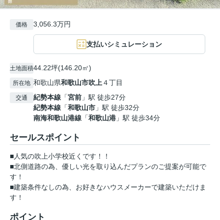
3,056.3万円
価格
支払いシミュレーション
44.22坪(146.20㎡)
土地面積
和歌山県
和歌山市
吹上
４丁目
所在地
紀勢本線
「
宮前
」駅 徒歩27分
交通
紀勢本線
「
和歌山市
」駅 徒歩32分
南海和歌山港線
「
和歌山港
」駅 徒歩34分
セールスポイント
■人気の吹上小学校近くです！！
■北側道路の為、優しい光を取り込んだプランのご提案が可能で
す！
■建築条件なしの為、お好きなハウスメーカーで建築いただけま
す！
ポイント