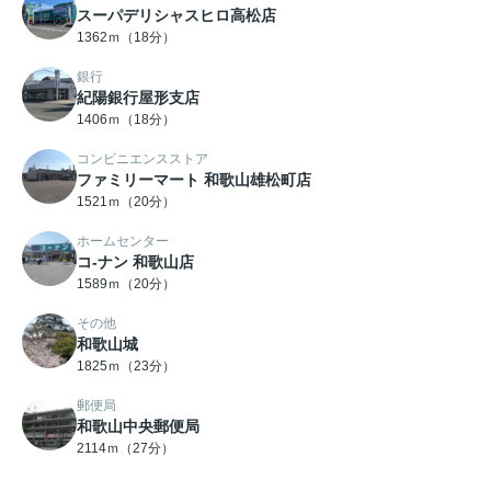
スーパデリシャスヒロ高松店
1362ｍ（18分）
銀行
紀陽銀行屋形支店
1406ｍ（18分）
コンビニエンスストア
ファミリーマート 和歌山雄松町店
1521ｍ（20分）
ホームセンター
コ-ナン 和歌山店
1589ｍ（20分）
その他
和歌山城
1825ｍ（23分）
郵便局
和歌山中央郵便局
2114ｍ（27分）