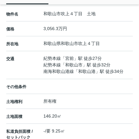
和歌山市吹上４丁目 土地
物件名
3,056.3万円
価格
和歌山県
和歌山市
吹上
４丁目
所在地
紀勢本線
「
宮前
」駅 徒歩27分
交通
紀勢本線
「
和歌山市
」駅 徒歩32分
南海和歌山港線
「
和歌山港
」駅 徒歩34分
その他条件
所有権
土地権利
146.20㎡
土地面積
-/要 9.25㎡
私道負担面積 /
セットバック