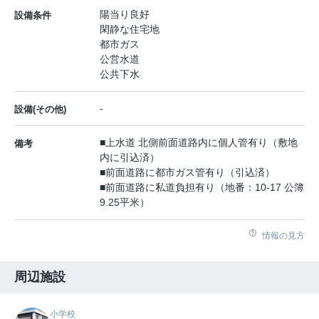
陽当り良好
設備条件
閑静な住宅地
都市ガス
公営水道
公共下水
-
設備(その他)
■上水道 北側前面道路内に個人管有り（敷地
備考
内に引込済）
■前面道路に都市ガス管有り（引込済）
■前面道路に私道負担有り（地番：10-17 公簿
9.25平米）
情報の見方
周辺施設
小学校