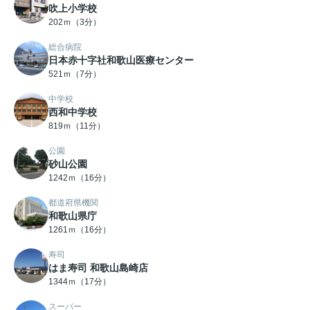
吹上小学校
202ｍ（3分）
総合病院
日本赤十字社和歌山医療センター
521ｍ（7分）
中学校
西和中学校
819ｍ（11分）
公園
砂山公園
1242ｍ（16分）
都道府県機関
和歌山県庁
1261ｍ（16分）
寿司
はま寿司 和歌山島崎店
1344ｍ（17分）
スーパー