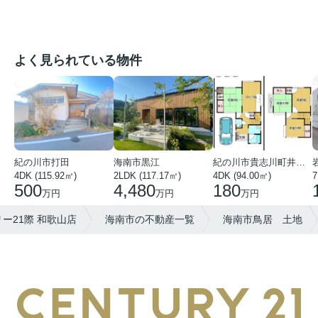
よく見られている物件
紀の川市打田
海南市黒江
紀の川市貴志川町井ノ口
4DK (115.92㎡)
2LDK (117.17㎡)
4DK (94.00㎡)
7
500
4,480
180
万円
万円
万円
ー21際 和歌山店
海南市の不動産一覧
海南市鳥居 土地