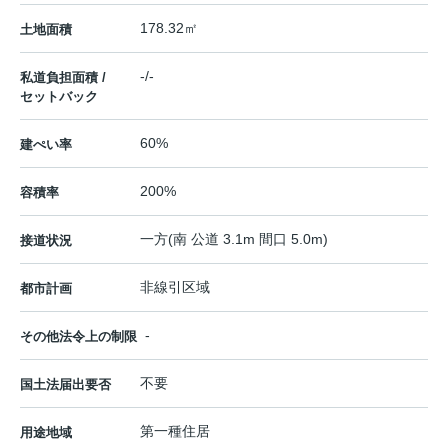
178.32㎡
土地面積
-/-
私道負担面積 /
セットバック
60%
建ぺい率
200%
容積率
一方(南 公道 3.1m 間口 5.0m)
接道状況
非線引区域
都市計画
-
その他法令上の制限
不要
国土法届出要否
第一種住居
用途地域