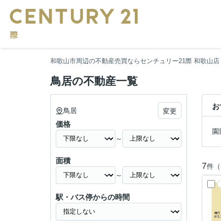
和歌山市周辺の不動産売買ならセンチュリー21際 和歌山店
鳥居の不動産一覧
お
鳥居
変更
価格
園
～
面積
7
件（
～
駅・バス停からの時間