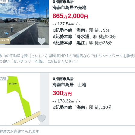
売地
海南市
鳥居
海南市鳥居の売地
865
2,000
万
円
- / 137.54㎡ / -
紀勢本線
「
海南
」駅 徒歩9分
紀勢本線
「
冷水浦
」駅 徒歩30分
紀勢本線
「
黒江
」駅 徒歩38分
歌山の不動産は際（さい）へ】認知度NO.1の加盟店ならではのネットワークを駆
に強い『センチュリー21際』にお任せください！
売地
海南市
鳥居
海南市鳥居 土地
300
万円
- / 178.32㎡ / -
紀勢本線
「
海南
」駅 徒歩10分
坪程度のお家建てられます