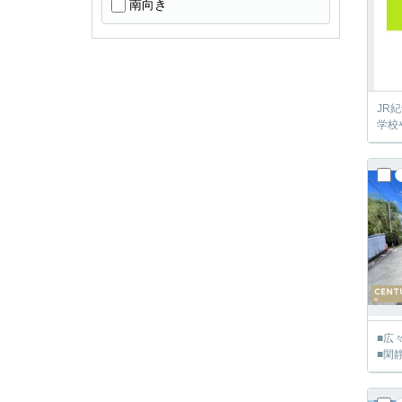
南向き
JR
学校
■広
■閑