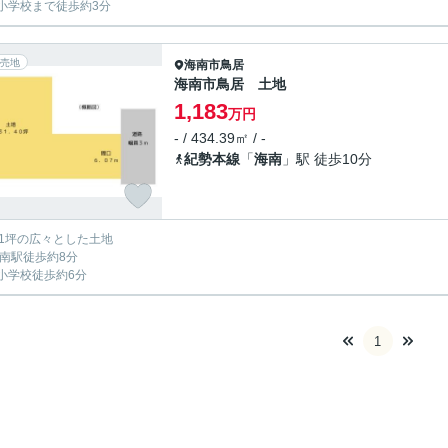
小学校まで徒歩約3分
売地
海南市
鳥居
海南市鳥居 土地
1,183
万円
- / 434.39㎡ / -
紀勢本線
「
海南
」駅 徒歩10分
31坪の広々とした土地
海南駅徒歩約8分
小学校徒歩約6分
1