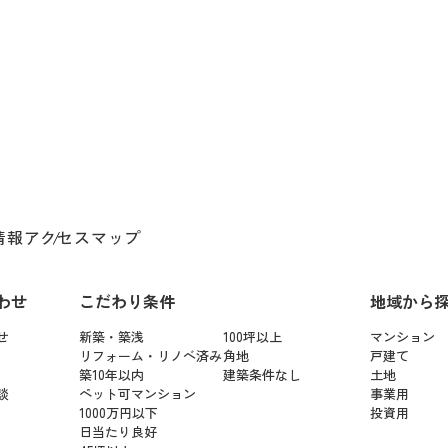
情報
アクセスマップ
わせ
こだわり条件
地域から
せ
新築・築浅
100坪以上
マンション
リフォーム・リノベ済み
角地
戸建て
築10年以内
建築条件なし
土地
談
ペット可マンション
事業用
1000万円以下
投資用
日当たり良好