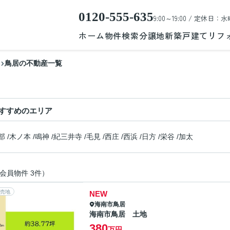
0120-555-635
9:00～19:00 / 定休日：水
ホーム
物件検索
分譲地
新築戸建て
リフ
鳥居の不動産一覧
すすめのエリア
部
/
木ノ本
/
鳴神
/
紀三井寺
/
毛見
/
西庄
/
西浜
/
日方
/
栄谷
/
加太
会員物件 3件）
売地
NEW
海南市
鳥居
海南市鳥居 土地
380
万円