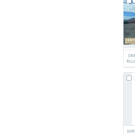
【和
歌山
30