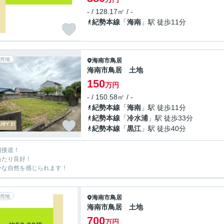
- / 128.17㎡ / -
紀勢本線
「
海南
」駅 徒歩11分
売地
海南市
鳥居
海南市鳥居 土地
150
万円
- / 150.58㎡ / -
紀勢本線
「
海南
」駅 徒歩11分
紀勢本線
「
冷水浦
」駅 徒歩33分
紀勢本線
「
黒江
」駅 徒歩40分
側接道！
当たり良好！
かな自然を感じられます！
売地
海南市
鳥居
海南市鳥居 土地
700
万円