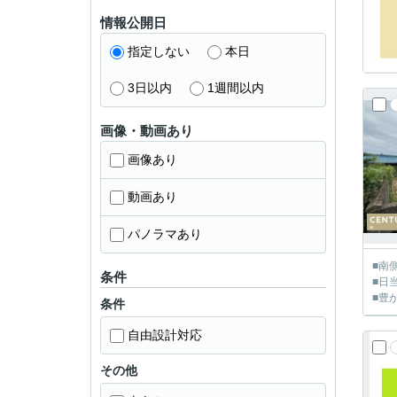
情報公開日
指定しない
本日
3日以内
1週間以内
画像・動画あり
画像あり
動画あり
パノラマあり
■南
条件
■日
■豊
条件
自由設計対応
その他