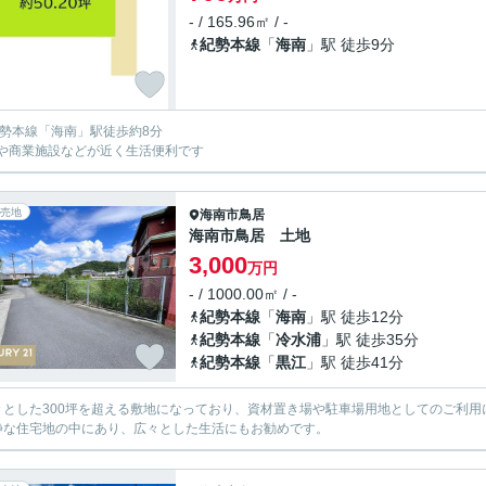
- / 165.96㎡ / -
紀勢本線
「
海南
」駅 徒歩9分
紀勢本線「海南」駅徒歩約8分
や商業施設などが近く生活便利です
売地
海南市
鳥居
海南市鳥居 土地
3,000
万円
- / 1000.00㎡ / -
紀勢本線
「
海南
」駅 徒歩12分
紀勢本線
「
冷水浦
」駅 徒歩35分
紀勢本線
「
黒江
」駅 徒歩41分
々とした300坪を超える敷地になっており、資材置き場や駐車場用地としてのご利用
静な住宅地の中にあり、広々とした生活にもお勧めです。