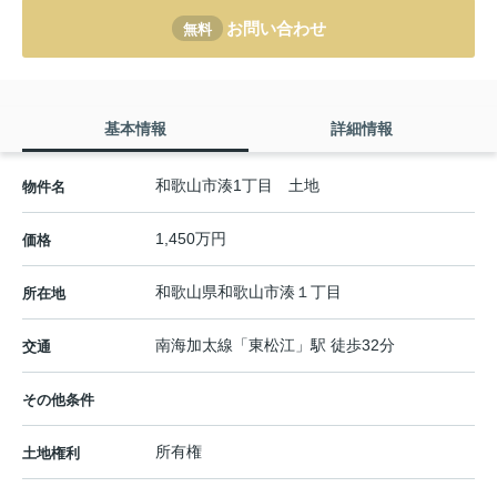
お問い合わせ
無料
基本情報
詳細情報
和歌山市湊1丁目 土地
物件名
1,450万円
価格
和歌山県
和歌山市
湊
１丁目
所在地
南海加太線
「
東松江
」駅 徒歩32分
交通
その他条件
所有権
土地権利