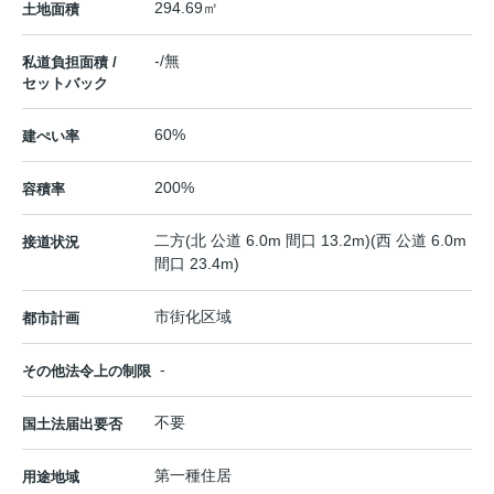
294.69㎡
土地面積
-/無
私道負担面積 /
セットバック
60%
建ぺい率
200%
容積率
二方(北 公道 6.0m 間口 13.2m)(西 公道 6.0m
接道状況
間口 23.4m)
市街化区域
都市計画
-
その他法令上の制限
不要
国土法届出要否
第一種住居
用途地域