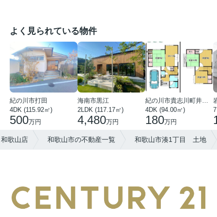
よく見られている物件
紀の川市打田
海南市黒江
紀の川市貴志川町井ノ口
4DK (115.92㎡)
2LDK (117.17㎡)
4DK (94.00㎡)
7
500
4,480
180
万円
万円
万円
 和歌山店
和歌山市の不動産一覧
和歌山市湊1丁目 土地