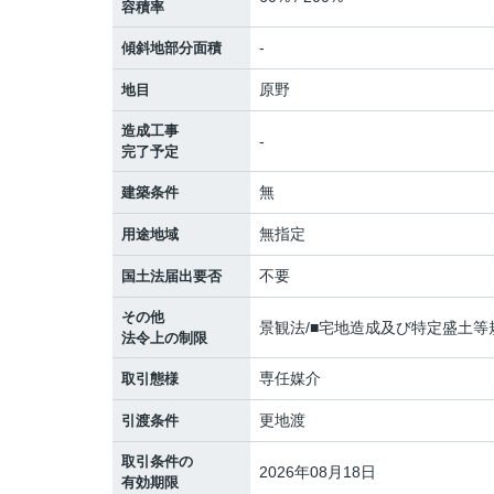
容積率
-
傾斜地部分面積
原野
地目
造成工事
-
完了予定
無
建築条件
無指定
用途地域
不要
国土法届出要否
その他
景観法/■宅地造成及び特定盛土等規
法令上の制限
専任媒介
取引態様
更地渡
引渡条件
取引条件の
2026年08月18日
有効期限