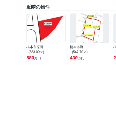
近隣の物件
橋本市原田
橋本市野
- (383.00㎡)
- (547.70㎡)
-
580
430
2
万円
万円