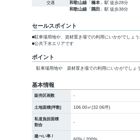
和歌山線
「
橋本
」駅 徒歩28分
交通
和歌山線
「
隅田
」駅 徒歩38分
セールスポイント
■駐車場用地や、資材置き場での利用にいかがでしょう
■公共下水エリアです
ポイント
駐車場用地や
資材置き場での利用にいかがでしょ
基本情報
-
販売区画数
106.00㎡(32.06坪)
土地面積(坪数)
私道負担面積
-
割合
建ぺい率 /
60% / 200%