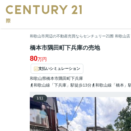
和歌山市周辺の不動産売買ならセンチュリー21際 和歌山店
橋本市隅田町下兵庫の売地
80
万円
支払いシミュレーション
和歌山県
橋本市
隅田町下兵庫
和歌山線「下兵庫」駅徒歩13分
和歌山線「橋本」駅
1
/
11