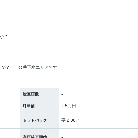
か？
うか？
公共下水エリアです
-
総区画数
2.5万円
坪単価
要 2.98㎡
セットバック
-
高圧線下面積