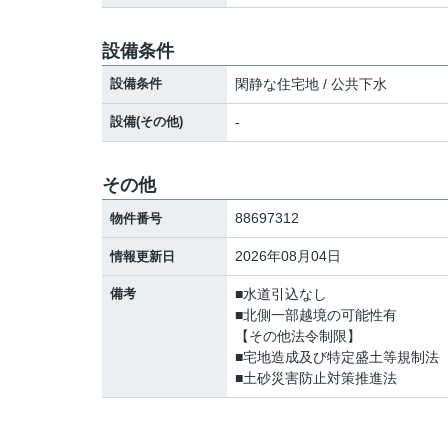
設備条件
設備条件
閑静な住宅地 / 公共下水
設備(その他)
-
その他
88697312
物件番号
2026年08月04日
情報更新日
備考
■水道引込なし
■北側一部越境の可能性有
【その他法令制限】
■宅地造成及び特定盛土等規制法
■土砂災害防止対策推進法