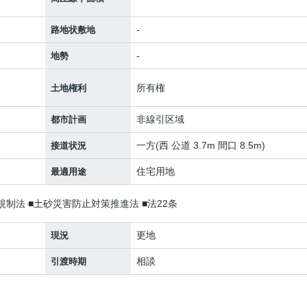
-
路地状敷地
-
地勢
所有権
土地権利
非線引区域
都市計画
一方(西 公道 3.7m 間口 8.5m)
接道状況
住宅用地
最適用途
制法 ■土砂災害防止対策推進法 ■法22条
更地
現況
相談
引渡時期