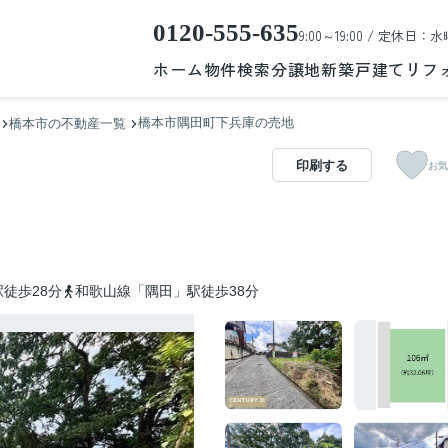
0120-555-635
9:00～19:00 / 定休日：水
ホーム
物件検索
分譲地
新築戸建て
リフ
橋本市隅田町下兵庫の売地
橋本市の不動産一覧
印刷する
お気
徒歩28分
和歌山線「隅田」駅徒歩38分