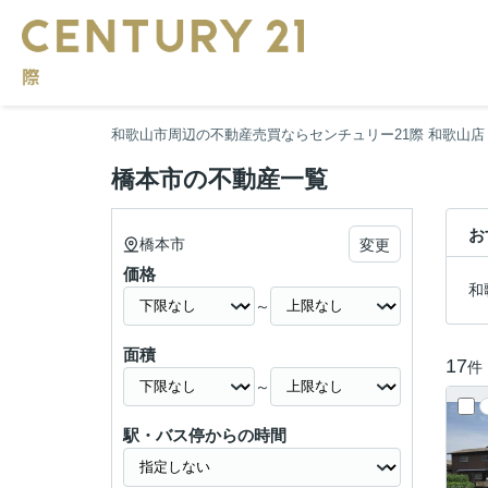
和歌山市周辺の不動産売買ならセンチュリー21際 和歌山店
橋本市の不動産一覧
お
橋本市
変更
価格
和
～
面積
17
件
～
駅・バス停からの時間