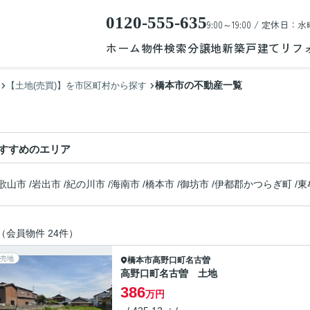
0120-555-635
9:00～19:00 / 定休日：水
ホーム
物件検索
分譲地
新築戸建て
リフ
橋本市の不動産一覧
【土地(売買)】を市区町村から探す
すすめのエリア
歌山市
/
岩出市
/
紀の川市
/
海南市
/
橋本市
/
御坊市
/
伊都郡かつらぎ町
/
東
（会員物件 24件）
売地
橋本市
高野口町名古曽
高野口町名古曽 土地
386
万円