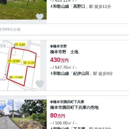
- / 425.12㎡ / -
和歌山線
「
高野口
」駅 徒歩11分
8.59坪の土地
売地
橋本市
野
橋本市野 土地
430
万円
- / 547.70㎡ / -
和歌山線
「
紀伊山田
」駅 徒歩9分
売地
橋本市
隅田町下兵庫
橋本市隅田町下兵庫の売地
80
万円
- / 106.00㎡ / -