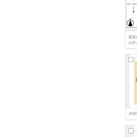
建築
お好
JR