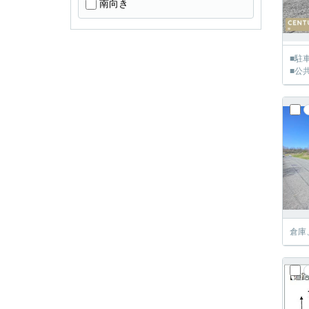
南向き
■駐
■公
倉庫