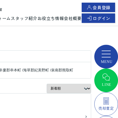
会員登録
曜
ォーム
スタッフ紹介
お役立ち情報
会社概要
ログイン
牟婁郡串本町
/
海草郡紀美野町
/
泉南郡熊取町