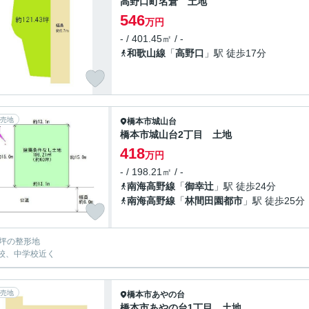
高野口町名倉 土地
546
万円
- / 401.45㎡ / -
和歌山線
「
高野口
」駅 徒歩17分
売地
橋本市
城山台
橋本市城山台2丁目 土地
418
万円
- / 198.21㎡ / -
南海高野線
「
御幸辻
」駅 徒歩24分
南海高野線
「
林間田園都市
」駅 徒歩25分
0坪の整形地
校、中学校近く
売地
橋本市
あやの台
橋本市あやの台1丁目 土地