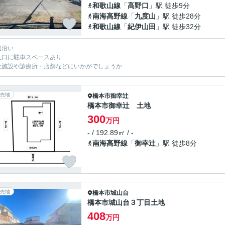
和歌山線
「
高野口
」駅 徒歩9分
南海高野線
「
九度山
」駅 徒歩28分
和歌山線
「
紀伊山田
」駅 徒歩32分
道沿い
入口に駐車スペースあり
祉施設や診療所・店舗などにいかがでしょうか
売地
橋本市
御幸辻
橋本市御幸辻 土地
300
万円
- / 192.89㎡ / -
南海高野線
「
御幸辻
」駅 徒歩8分
売地
橋本市
城山台
橋本市城山台３丁目土地
408
万円