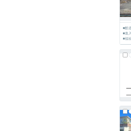
■酷
■進
■福