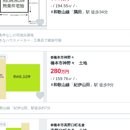
- / 194.55㎡ / -
和歌山線
「
隅田
」駅 徒歩34分
条件なしの宅地分譲地
きなハウスメーカー・工務店で建築可能
売地
橋本市
神野々
橋本市神野々 土地
280
万円
- / 159.76㎡ / -
和歌山線
「
紀伊山田
」駅 徒歩9分
和歌山線「紀伊山田」駅徒歩約7分
売地
橋本市
高野口町名倉