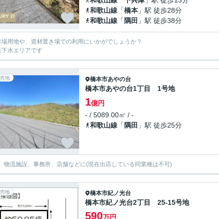
和歌山線
「
下兵庫
」駅 徒歩13分
和歌山線
「
橋本
」駅 徒歩28分
和歌山線
「
隅田
」駅 徒歩38分
車場用地や、資材置き場での利用にいかがでしょうか？
共下水エリアです
売地
橋本市
あやの台
橋本市あやの台1丁目 1号地
1
億円
- / 5089.00㎡ / -
和歌山線
「
隅田
」駅 徒歩25分
、物流施設、事務所、店舗などに(現在出店している同業種は不可)
売地
橋本市
紀ノ光台
橋本市紀ノ光台2丁目 25-15号地
590
万円