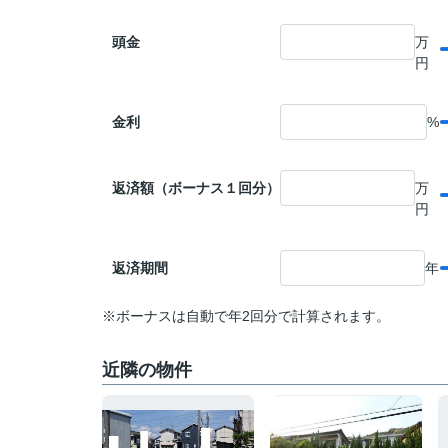
頭金
万
円
金利
%
返済額（ボーナス１回分）
万
円
返済期間
年
※ボーナスは自動で年2回分で計算されます。
近隣の物件