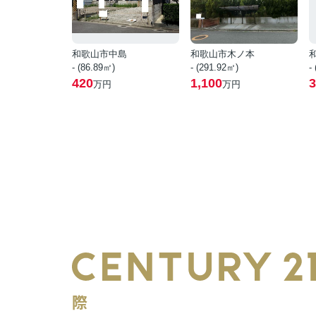
和歌山市中島
和歌山市木ノ本
- (86.89㎡)
- (291.92㎡)
-
420
1,100
3
万円
万円