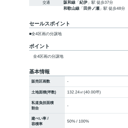
阪和線
「
紀伊
」駅 徒歩37分
交通
和歌山線
「
田井ノ瀬
」駅 徒歩48分
セールスポイント
■全4区画の分譲地
ポイント
全4区画の分譲地
基本情報
-
販売区画数
132.24㎡(40.00坪)
土地面積(坪数)
私道負担面積
-
割合
建ぺい率 /
50% / 100%
容積率