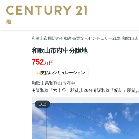
和歌山市周辺の不動産売買ならセンチュリー21際 和歌山店
和歌山市府中分譲地
752
万円
支払いシミュレーション
和歌山県
和歌山市
府中
阪和線「六十谷」駅徒歩26分
阪和線「紀伊」駅徒歩
1
/
12