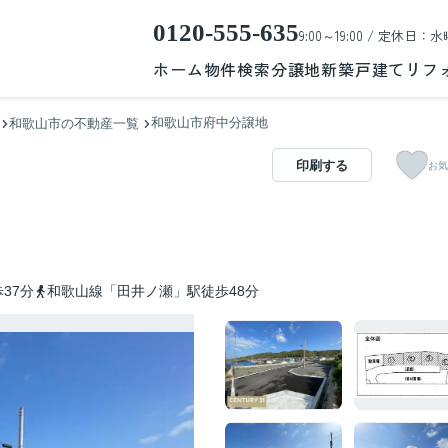
0120-555-635
9:00～19:00 / 定休日：水
ホーム
物件検索
分譲地
新築戸建て
リフ
和歌山市府中分譲地
和歌山市の不動産一覧
印刷する
お気
37分
和歌山線「田井ノ瀬」駅徒歩48分