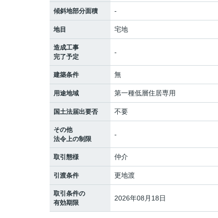
-
傾斜地部分面積
宅地
地目
造成工事
-
完了予定
無
建築条件
第一種低層住居専用
用途地域
不要
国土法届出要否
その他
-
法令上の制限
仲介
取引態様
更地渡
引渡条件
取引条件の
2026年08月18日
有効期限