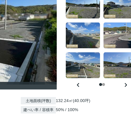
132.24㎡(40.00坪)
土地面積(坪数)
50% / 100%
建ぺい率 / 容積率