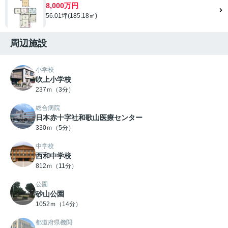
8,000万円
56.01坪(185.18㎡)
周辺施設
小学校
吹上小学校
237ｍ（3分）
総合病院
日本赤十字社和歌山医療センター
330ｍ（5分）
中学校
西和中学校
812ｍ（11分）
公園
砂山公園
1052ｍ（14分）
都道府県機関