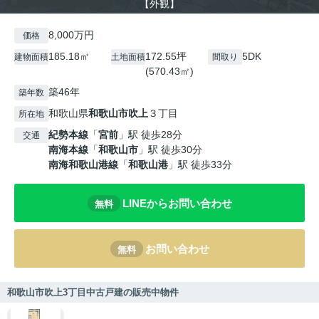
【外観】
8,000万円
価格
185.18㎡
172.55坪
5DK
建物面積
土地面積
間取り
(570.43㎡)
築46年
築年数
和歌山県
和歌山市
吹上
３丁目
所在地
紀勢本線
「
宮前
」駅 徒歩28分
交通
南海本線
「
和歌山市
」駅 徒歩30分
南海和歌山港線
「
和歌山港
」駅 徒歩33分
LINEからお問い合わせ
無料
お問い合わせ
無料
和歌山市吹上3丁目中古戸建の販売中物件