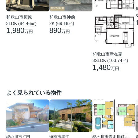
3
和歌山市梅原
和歌山市神前
3LDK (84.46㎡)
2K (69.18㎡)
1,980
890
万円
万円
和歌山市新在家
3SLDK (103.74㎡)
1,480
万円
よく見られている物件
紀の川市打田
海南市黒江
紀の川市貴志川町井ノ口