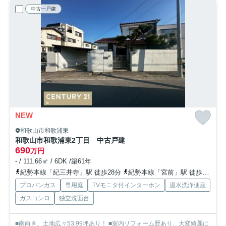
中古一戸建
NEW
和歌山市和歌浦東
和歌山市和歌浦東2丁目 中古戸建
690
万円
- / 111.66㎡ / 6DK /築61年
紀勢本線「紀三井寺」駅 徒歩28分
紀勢本線「宮前」駅 徒歩44分
プロパンガス
専用庭
TVモニタ付インターホン
温水洗浄便座
ガスコンロ
独立洗面台
■南向き、土地広々53.99坪あり！ ■室内リフォーム歴あり、大変綺麗に