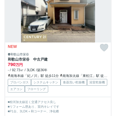
NEW
和歌山市栄谷
和歌山市栄谷 中古戸建
790
万円
- / 92.73㎡ / 3LDK /築36年
南海本線「紀ノ川」駅 徒歩11分
南海加太線「東松江」駅 徒歩35分
プロパンガス
システムキッチン
食器洗い乾燥機
浴室乾燥機
エアコン
フローリング
■粉河加太線近く交通アクセス良し
■リフォーム歴あり、室内キレイです
■P1台、3LDK＋和コーナー、浄化槽