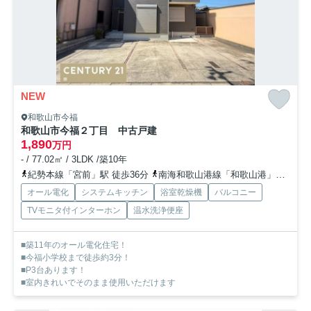
NEW
和歌山市今福
和歌山市今福２丁目 中古戸建
1,890
万円
- / 77.02㎡ / 3LDK /築10年
紀勢本線「宮前」駅 徒歩36分
南海和歌山港線「和歌山港」駅 徒歩37分
オール電化
システムキッチン
浴室乾燥機
バルコニー
TVモニタ付インターホン
温水洗浄便座
■築11年のオール電化住宅！
■今福小学校まで徒歩約3分！
■P3台あります！
■室内きれいでそのまま使用いただけます