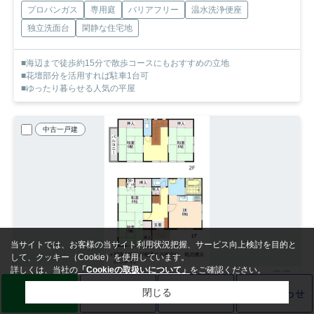
プロパンガス
専用庭
バリアフリー
温水洗浄便座
独立洗面台
閑静な住宅地
■海辺まで徒歩約15分で散歩コースにもおすすめの立地
■花壇部分を活用すれば駐車1台可
■ゆったり暮らせる人気の平屋
中古一戸建
当サイトでは、お客様の当サイト利用状況把握、サービス向上検討を目的と
して、クッキー（Cookie）を使用しています。
詳しくは、当社の
「Cookieの取扱いについて」
をご確認ください。
NEW
LINE
売却査定
電話
お問い合わせ
閉じる
和歌山市和歌浦南
和歌山市和歌浦南2丁目 中古戸建