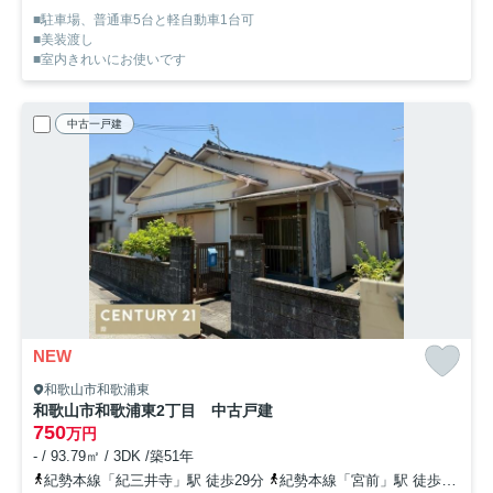
■駐車場、普通車5台と軽自動車1台可
■美装渡し
■室内きれいにお使いです
中古一戸建
NEW
和歌山市和歌浦東
和歌山市和歌浦東2丁目 中古戸建
750
万円
- / 93.79㎡ / 3DK /築51年
紀勢本線「紀三井寺」駅 徒歩29分
紀勢本線「宮前」駅 徒歩45分