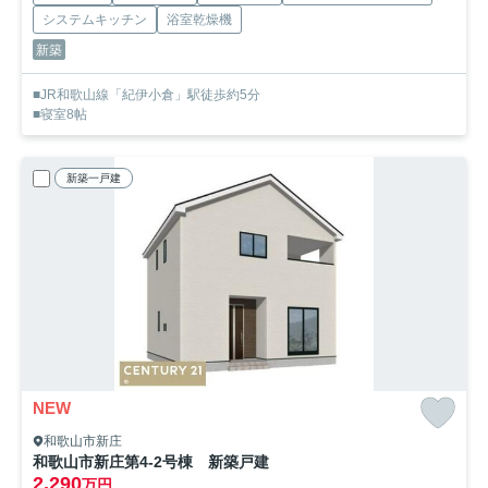
システムキッチン
浴室乾燥機
新築
■JR和歌山線「紀伊小倉」駅徒歩約5分
■寝室8帖
新築一戸建
NEW
和歌山市新庄
和歌山市新庄第4-2号棟 新築戸建
2,290
万円