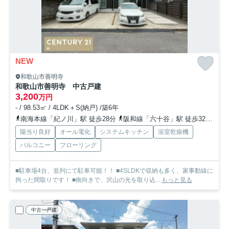
NEW
和歌山市善明寺
和歌山市善明寺 中古戸建
3,200
万円
- / 98.53㎡ / 4LDK＋S(納戸) /築6年
南海本線「紀ノ川」駅 徒歩28分
阪和線「六十谷」駅 徒歩32分
紀
陽当り良好
オール電化
システムキッチン
浴室乾燥機
バルコニー
フローリング
■駐車場4台、並列にて駐車可能！！ ■4SLDKで収納も多く、家事動線に
拘った間取りです！ ■南向きで、沢山の光を取り込...
もっと見る
中古一戸建