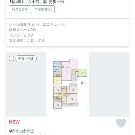
阪和線「六十谷」駅 徒歩23分
駐車2台可
浄化槽排水
オール電化住宅(IH・エコキュート)
駐車スペース2台
サンルーム付き
室内綺麗にお使いです
中古一戸建
NEW
和歌山市井辺