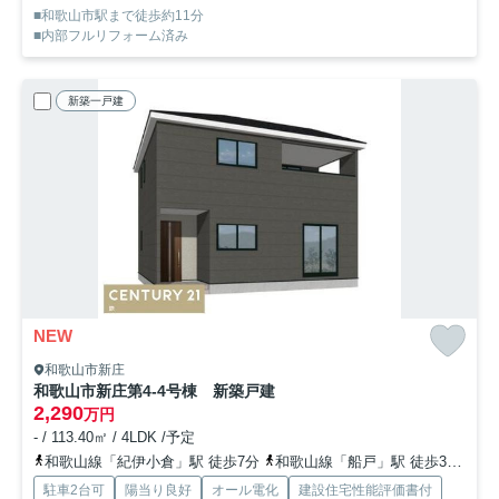
■和歌山市駅まで徒歩約11分
■内部フルリフォーム済み
新築一戸建
NEW
和歌山市新庄
和歌山市新庄第4-4号棟 新築戸建
2,290
万円
- / 113.40㎡ / 4LDK /予定
和歌山線「紀伊小倉」駅 徒歩7分
和歌山線「船戸」駅 徒歩30分
和
駐車2台可
陽当り良好
オール電化
建設住宅性能評価書付