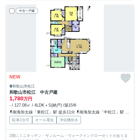
中古一戸建
NEW
和歌山市松江
和歌山市松江 中古戸建
1,780
万円
- / 127.08㎡ / 4LDK＋S(納戸) /築15年
南海加太線「東松江」駅 徒歩11分
南海加太線「中松江」駅 徒歩13分
駐車2台可
オール電化
浄化槽排水
2階にミニキッチン・サンルーム・ウォークインクローゼットがありま