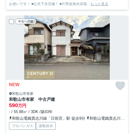
お使いです！ ■公共下水完備！ ■片男波海水浴場...
もっと見る
中古一戸建
NEW
和歌山市有家
和歌山市有家 中古戸建
590
万円
- / 55.88㎡ / 3DK /築43年
和歌山電鐵貴志川線「日前宮」駅 徒歩9分
和歌山電鐵貴志川線「田中口」駅 徒歩10分
プロパンガス
汲取排水