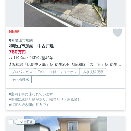
NEW
和歌山市加納
和歌山市加納 中古戸建
780
万円
- / 119.94㎡ / 6DK /築45年
阪和線「紀伊中ノ島」駅 徒歩28分
阪和線「六十谷」駅 徒歩30分
プロパンガス
TVモニタ付インターホン
温水洗浄便座
浄化槽排水
■室内丁寧に使われています
■南側に縁側と庭があり、陽当たり・通風良し
■和室の続き間が魅力です
中古一戸建