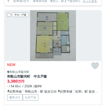
す 駐車場2台可 南海加太線「東松江」駅まで徒歩約1...
もっと見る
中古一戸建
NEW
和歌山市駿河町
和歌山市駿河町 中古戸建
3,380
万円
- / 54.65㎡ / 2SDK /築8年
紀勢本線「和歌山市」駅 徒歩11分
紀勢本線「紀和」駅 徒歩20分
都市ガス
公共下水