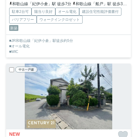
和歌山線「紀伊小倉」駅 徒歩7分
和歌山線「船戸」駅 徒歩30分
和
駐車2台可
陽当り良好
オール電化
建設住宅性能評価書付
バリアフリー
ウォークインクロゼット
新築
■JR和歌山線「紀伊小倉」駅徒歩約5分
■オール電化
■WIC
中古一戸建
NEW