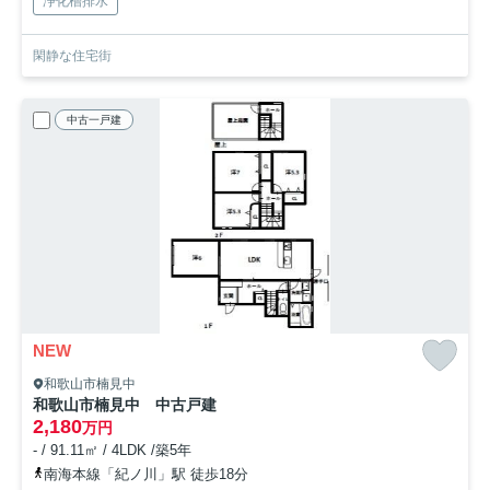
浄化槽排水
閑静な住宅街
中古一戸建
NEW
和歌山市楠見中
和歌山市楠見中 中古戸建
2,180
万円
- / 91.11㎡ / 4LDK /築5年
南海本線「紀ノ川」駅 徒歩18分