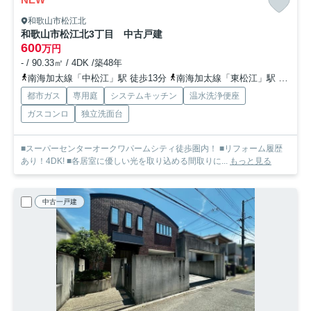
和歌山市松江北
和歌山市松江北3丁目 中古戸建
600
万円
- / 90.33㎡ / 4DK /築48年
南海加太線「中松江」駅 徒歩13分
南海加太線「東松江」駅 徒歩14分
都市ガス
専用庭
システムキッチン
温水洗浄便座
ガスコンロ
独立洗面台
■スーパーセンターオークワパームシティ徒歩圏内！ ■リフォーム履歴
あり！4DK! ■各居室に優しい光を取り込める間取りに...
もっと見る
中古一戸建