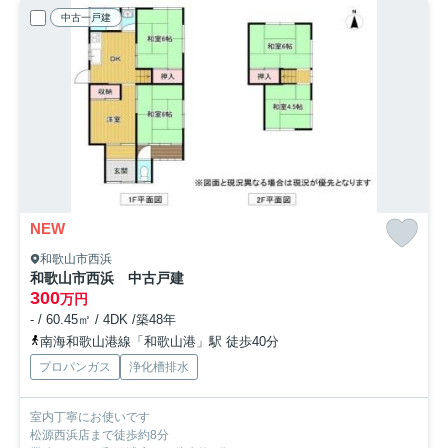
中古一戸建
NEW
和歌山市西浜
和歌山市西浜 中古戸建
300
万円
- / 60.45㎡ / 4DK /築48年
南海和歌山港線「和歌山港」駅 徒歩40分
プロパンガス
浄化槽排水
室内丁寧にお使いです
松源西浜店まで徒歩約8分