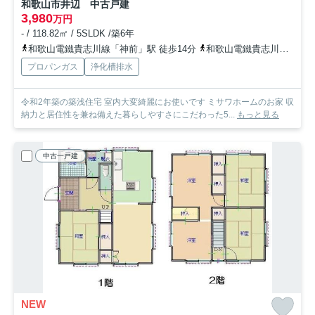
和歌山市井辺 中古戸建
3,980
万円
- / 118.82㎡ / 5SLDK /築6年
和歌山電鐵貴志川線「神前」駅 徒歩14分
和歌山電鐵貴志川線「竈山」駅 徒歩24分
プロパンガス
浄化槽排水
令和2年築の築浅住宅 室内大変綺麗にお使いです ミサワホームのお家 収
納力と居住性を兼ね備えた暮らしやすさにこだわった5...
もっと見る
中古一戸建
NEW