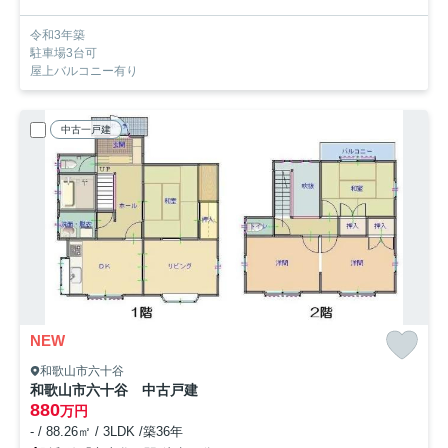
令和3年築
駐車場3台可
屋上バルコニー有り
中古一戸建
NEW
和歌山市六十谷
和歌山市六十谷 中古戸建
880
万円
- / 88.26㎡ / 3LDK /築36年