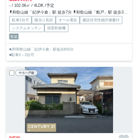
- / 102.06㎡ / 4LDK /予定
和歌山線「紀伊小倉」駅 徒歩7分
和歌山線「船戸」駅 徒歩30分
和
駐車2台可
陽当り良好
オール電化
建設住宅性能評価書付
システムキッチン
浴室乾燥機
新築
■JR和歌山線「紀伊小倉」駅徒歩約5分
■駐車2～3台可
中古一戸建
NEW