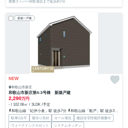
業務スーパー和歌浦店まで徒歩約7分
新築一戸建
NEW
和歌山市新庄
和歌山市新庄第4-3号棟 新築戸建
2,290
万円
- / 102.06㎡ / 3LDK /予定
和歌山線「紀伊小倉」駅 徒歩7分
和歌山線「船戸」駅 徒歩30分
和
駐車2台可
陽当り良好
オール電化
建設住宅性能評価書付
ウォークインクロゼット
システムキッチン