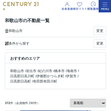
和歌山市の不動産一覧
和歌山市
変更
条件から探す
変更
おすすめのエリア
和歌山市
/
岩出市
/
紀の川市
/
橋本市
/
海南市
/
日高郡日高川町
/
伊都郡かつらぎ町
/
伊賀市
/
日高郡日高町
/
有田郡有田川町
372
件（会員物件 290件）