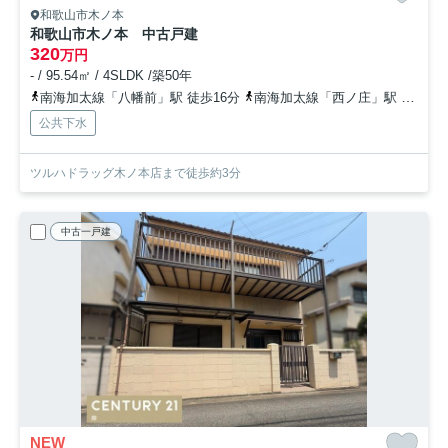
和歌山市木ノ本
和歌山市木ノ本 中古戸建
320
万円
- / 95.54㎡ / 4SLDK /築50年
南海加太線「八幡前」駅 徒歩16分
南海加太線「西ノ庄」駅 徒歩25分
公共下水
ツルハドラッグ木ノ本店まで徒歩約3分
中古一戸建
NEW