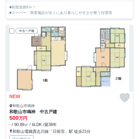
■前面道路6ｍ！
■スーパー、商業施設が近くにあり暮らしやすさが整う住環境
中古一戸建
NEW
和歌山市鳴神
和歌山市鳴神 中古戸建
500
万円
- / 90.89㎡ / 6LDK /築38年
和歌山電鐵貴志川線「日前宮」駅 徒歩21分