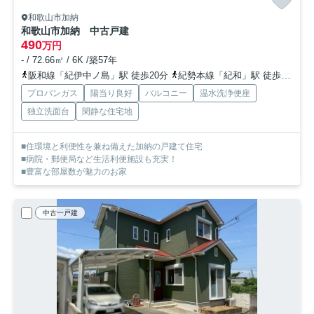
和歌山市加納
和歌山市加納 中古戸建
490
万円
- / 72.66㎡ / 6K /築57年
阪和線「紀伊中ノ島」駅 徒歩20分
紀勢本線「紀和」駅 徒歩29分
プロパンガス
陽当り良好
バルコニー
温水洗浄便座
独立洗面台
閑静な住宅地
■住環境と利便性を兼ね備えた加納の戸建て住宅
■病院・郵便局など生活利便施設も充実！
■豊富な部屋数が魅力のお家
中古一戸建