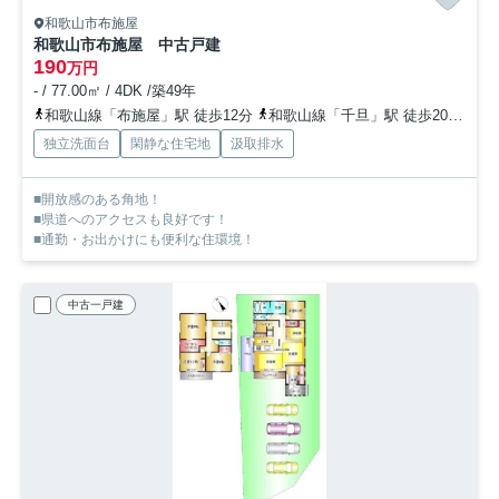
和歌山市布施屋
和歌山市布施屋 中古戸建
190
万円
- / 77.00㎡ / 4DK /築49年
和歌山線「布施屋」駅 徒歩12分
和歌山線「千旦」駅 徒歩20分
和
独立洗面台
閑静な住宅地
汲取排水
■開放感のある角地！
■県道へのアクセスも良好です！
■通勤・お出かけにも便利な住環境！
中古一戸建