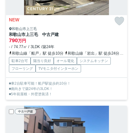
NEW
和歌山市上三毛
和歌山市上三毛 中古戸建
790
万円
- / 74.77㎡ / 3LDK /築24年
和歌山線「船戸」駅 徒歩10分
和歌山線「岩出」駅 徒歩24分
和歌
駐車2台可
陽当り良好
オール電化
システムキッチン
フローリング
TVモニタ付インターホン
■車2台駐車可能！船戸駅徒歩約10分！
■南向きで築24年の3LDK！
■5年前屋根・外壁塗装済！
中古一戸建