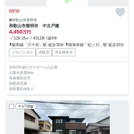
NEW
和歌山市善明寺
和歌山市善明寺 中古戸建
4,450
万円
- / 129.18㎡ / 4SLDK /築4年
阪和線「六十谷」駅 徒歩30分
南海本線「紀ノ川」駅 徒歩32分
プロパンガス
床暖房
浄化槽排水
令和3年築のタマホームのお家
太陽光発電8kw
長期優良住宅
床暖房完備
屋根裏収納あり
中古一戸建