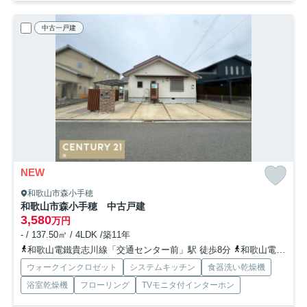
中古一戸建
NEW
和歌山市森小手穂
和歌山市森小手穂 中古戸建
3,580
万円
- / 137.50㎡ / 4LDK /築11年
和歌山電鐵貴志川線「交通センター前」駅 徒歩8分
和歌山電鐵貴志川線「岡崎前」駅 徒歩8分
ウォークインクロゼット
システムキッチン
食器洗い乾燥機
浴室乾燥機
フローリング
TVモニタ付インターホン