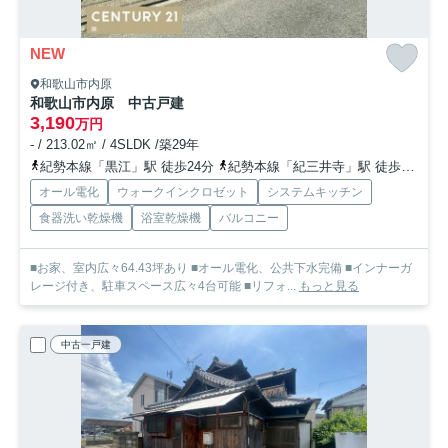
NEW
和歌山市内原
和歌山市内原 中古戸建
3,190
万円
- / 213.02㎡ / 4SLDK /築29年
紀勢本線「黒江」駅 徒歩24分
紀勢本線「紀三井寺」駅 徒歩33分
オール電化
ウォークインクロゼット
システムキッチン
食器洗い乾燥機
浴室乾燥機
バルコニー
■お家、室内広々64.43坪あり ■オール電化、公共下水完備 ■インナーガ
レージ付き、駐車スペース広々4台可能 ■リフォ...
もっと見る
中古一戸建