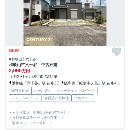
NEW
和歌山市六十谷
和歌山市六十谷 中古戸建
2,090
万円
- / 112.61㎡ / 4SLDK /築12年
阪和線「六十谷」駅 徒歩2分
阪和線「紀伊中ノ島」駅 徒歩47分
阪
陽当り良好
オール電化
ウォークインクロゼット
システムキッチン
食器洗い乾燥機
バルコニー
・六十谷駅近、徒歩約2分の好立地！！
・長期優良築浅オール電化住宅！！
・駐車スペース2?3台可！！