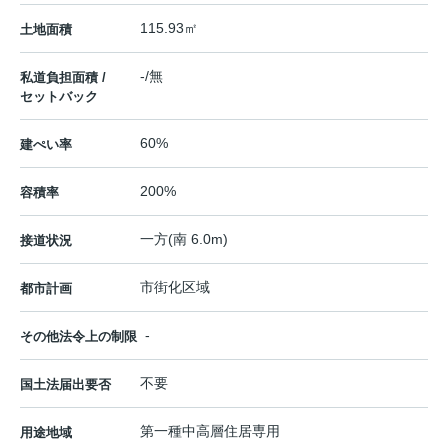
115.93㎡
土地面積
-/無
私道負担面積 /
セットバック
60%
建ぺい率
200%
容積率
一方(南 6.0m)
接道状況
市街化区域
都市計画
-
その他法令上の制限
不要
国土法届出要否
第一種中高層住居専用
用途地域