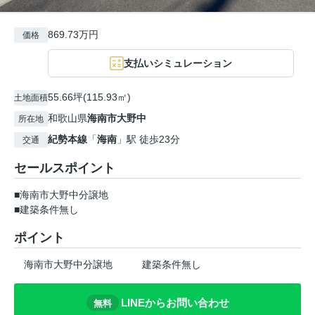
869.73万円
価格
支払いシミュレーション
55.66坪(115.93㎡)
土地面積
和歌山県
海南市
大野中
所在地
紀勢本線
「
海南
」駅 徒歩23分
交通
セールスポイント
■海南市大野中分譲地
■建築条件無し
ポイント
海南市大野中分譲地
建築条件無し
LINEからお問い合わせ
無料