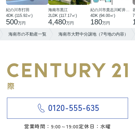
紀の川市打田
海南市黒江
紀の川市貴志川町井ノ口
4DK (115.92㎡)
2LDK (117.17㎡)
4DK (94.00㎡)
7
500
4,480
180
万円
万円
万円
海南市の不動産一覧
海南市大野中分譲地（7号地の内容）
0120-555-635
営業時間：9:00～19:00
定休日：水曜