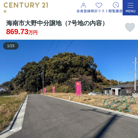
海南市大野中分譲地（7号地の内容）
869.73
万円
1
/
15