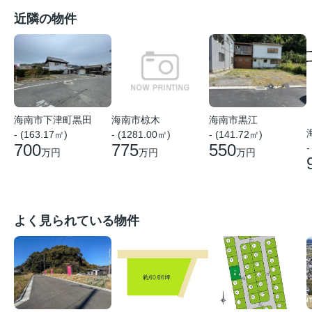
近隣の物件
海南市黒江
海南市下津町黒田
海南市椋木
- (141.72㎡)
- (163.17㎡)
- (1281.00㎡)
550
700
775
-
万円
万円
万円
よく見られている物件