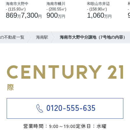
海南市大野中
海南市幡川
和歌山市井辺
- (115.93㎡)
- (200.55㎡)
- (158.90㎡)
-
869
7,300
900
1,060
万
円
万円
万円
の不動産一覧
海南駅
海南市大野中分譲地（7号地の内容）
0120-555-635
営業時間：9:00～19:00
定休日：水曜