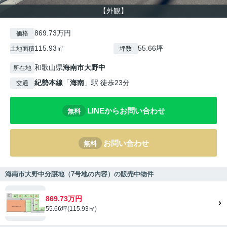
【外観】
869.73万円
価格
115.93㎡
55.66坪
土地面積
坪数
和歌山県
海南市
大野中
所在地
紀勢本線
「
海南
」駅 徒歩23分
交通
LINEからお問い合わせ
無料
お問い合わせ
無料
海南市大野中分譲地（7号地の内容）の販売中物件
869.73万円
55.66坪(115.93㎡)