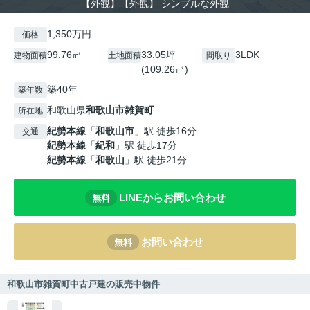
【外観】【外観】 シンプルな外観
1,350万円
価格
99.76㎡
33.05坪
3LDK
建物面積
土地面積
間取り
(109.26㎡)
築40年
築年数
和歌山県
和歌山市
雑賀町
所在地
紀勢本線
「
和歌山市
」駅 徒歩16分
交通
紀勢本線
「
紀和
」駅 徒歩17分
紀勢本線
「
和歌山
」駅 徒歩21分
LINEからお問い合わせ
無料
お問い合わせ
無料
和歌山市雑賀町中古戸建の販売中物件