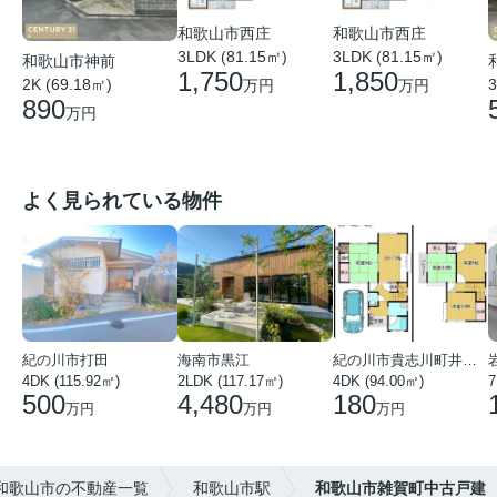
和歌山市西庄
和歌山市西庄
3LDK (81.15㎡)
3LDK (81.15㎡)
和歌山市神前
1,750
1,850
2K (69.18㎡)
3
万円
万円
890
万円
よく見られている物件
紀の川市打田
海南市黒江
紀の川市貴志川町井ノ口
4DK (115.92㎡)
2LDK (117.17㎡)
4DK (94.00㎡)
7
500
4,480
180
万円
万円
万円
和歌山市の不動産一覧
和歌山市駅
和歌山市雑賀町中古戸建