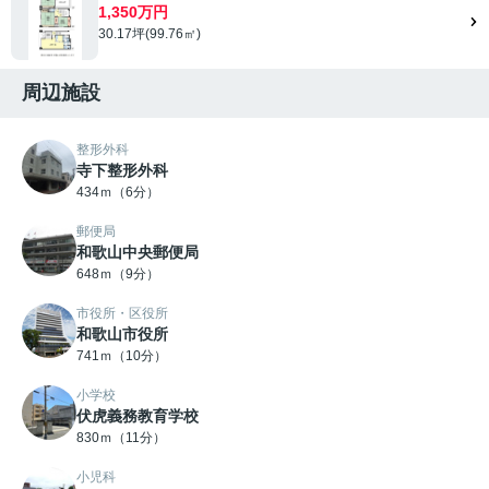
1,350万円
30.17坪(99.76㎡)
周辺施設
整形外科
寺下整形外科
434ｍ（6分）
郵便局
和歌山中央郵便局
648ｍ（9分）
市役所・区役所
和歌山市役所
741ｍ（10分）
小学校
伏虎義務教育学校
830ｍ（11分）
小児科