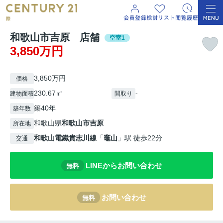
和歌山市吉原 店舗
空室1
3,850万円
3,850万円
価格
230.67㎡
-
建物面積
間取り
築40年
築年数
和歌山県
和歌山市
吉原
所在地
和歌山電鐵貴志川線
「
竈山
」駅 徒歩22分
交通
LINEからお問い合わせ
無料
お問い合わせ
無料