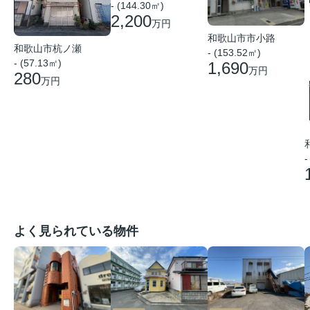
- (144.30㎡)
2,200
万円
和歌山市市小路
和歌山市杭ノ瀬
- (153.52㎡)
- (57.13㎡)
1,690
万円
280
万円
-
よく見られている物件