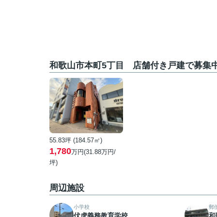
和歌山市本町5丁目 店舗付き戸建で募集
55.83坪 (184.57㎡)
1,780
万円(31.88万円/
坪)
周辺施設
小学校
郵
伏虎義務教育学校
和