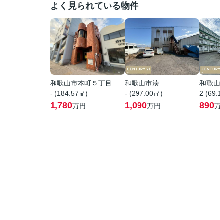
よく見られている物件
和歌山市本町５丁目
和歌山市湊
和歌山
- (184.57㎡)
- (297.00㎡)
2 (69
1,780
1,090
890
万円
万円