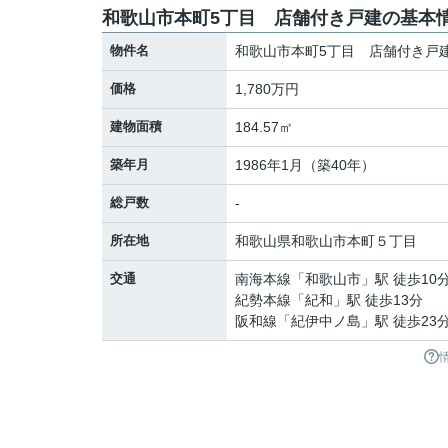
和歌山市本町5丁目 店舗付き戸建の基本
物件名
和歌山市本町5丁目 店舗付き戸
価格
1,780万円
建物面積
184.57㎡
築年月
1986年1月（築40年）
総戸数
-
所在地
和歌山県
和歌山市
本町
５丁目
交通
南海本線
「
和歌山市
」駅 徒歩10
紀勢本線
「
紀和
」駅 徒歩13分
阪和線
「
紀伊中ノ島
」駅 徒歩23