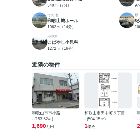
540ｍ（7分）
9
その他
駅
和歌山城ホール
紀
1062ｍ（14分）
1
小児科
こばやし小児科
1272ｍ（16分）
近隣の物件
和歌山市市小路
和歌山市田中町５丁目
- (153.52㎡)
- (504.15㎡)
-
1,690
1
2
万円
億円