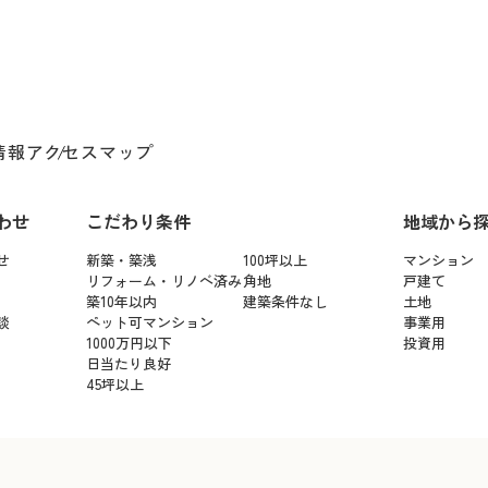
情報
アクセスマップ
わせ
こだわり条件
地域から
せ
新築・築浅
100坪以上
マンション
リフォーム・リノベ済み
角地
戸建て
築10年以内
建築条件なし
土地
談
ペット可マンション
事業用
1000万円以下
投資用
日当たり良好
45坪以上