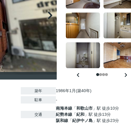
1986年1月(築40年)
築年
-
駐車
南海本線
「
和歌山市
」駅 徒歩10分
紀勢本線
「
紀和
」駅 徒歩13分
交通
阪和線
「
紀伊中ノ島
」駅 徒歩23分