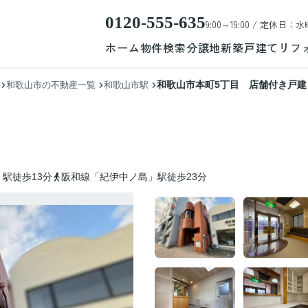
0120-555-635
9:00～19:00 / 定休日：水
ホーム
物件検索
分譲地
新築戸建て
リフ
和歌山市本町5丁目 店舗付き戸建
和歌山市の不動産一覧
和歌山市駅
駅徒歩13分
阪和線「紀伊中ノ島」駅徒歩23分