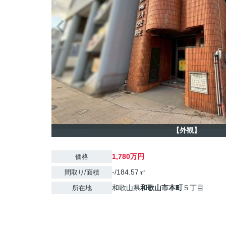
【外観】
1,780万円
価格
-/184.57㎡
間取り/面積
和歌山県
和歌山市
本町
５丁目
所在地