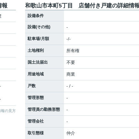
情報
和歌山市本町5丁目 店舗付き戸建の詳細情
建
設備条件
設備(その他)
-
駐車場/月額
-/-
土地権利
所有権
国土法届出
不要
用途地域
商業
戸数
- / -
分
管理形態
-
分
管理員の勤務形態
-
情報の見方
管理会社
-
取引態様
仲介