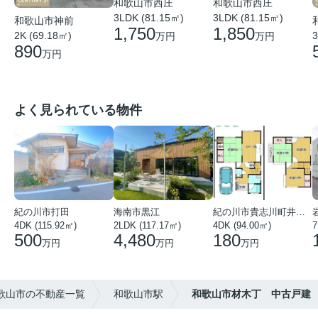
和歌山市西庄
和歌山市西庄
3LDK (81.15㎡)
3LDK (81.15㎡)
和歌山市神前
1,750
1,850
2K (69.18㎡)
3
万円
万円
890
万円
よく見られている物件
紀の川市打田
海南市黒江
紀の川市貴志川町井ノ口
4DK (115.92㎡)
2LDK (117.17㎡)
4DK (94.00㎡)
7
500
4,480
180
万円
万円
万円
歌山市の不動産一覧
和歌山市駅
和歌山市材木丁 中古戸建