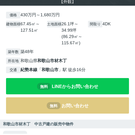
【外観】
430万円～1,680万円
価格
67.45㎡～
26.1坪～
4DK
建物面積
土地面積
間取り
127.51㎡
34.99坪
(86.29㎡～
115.67㎡)
築48年
築年数
和歌山県
和歌山市
材木丁
所在地
紀勢本線
「
和歌山市
」駅 徒歩16分
交通
LINEからお問い合わせ
無料
お問い合わせ
無料
和歌山市材木丁 中古戸建の販売中物件