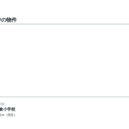
中の物件
学校
倉小学校
01ｍ（9分）