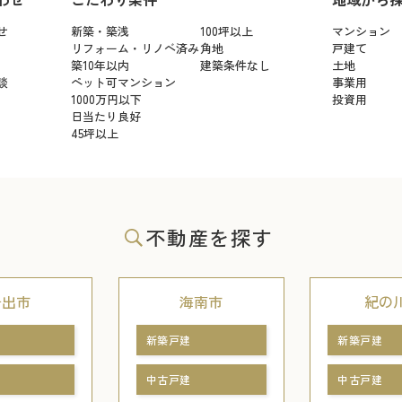
せ
新築・築浅
100坪以上
マンション
リフォーム・リノベ済み
角地
戸建て
築10年以内
建築条件なし
土地
談
ペット可マンション
事業用
1000万円以下
投資用
日当たり良好
45坪以上
不動産を探す
岩出市
海南市
紀の
新築戸建
新築戸建
中古戸建
中古戸建