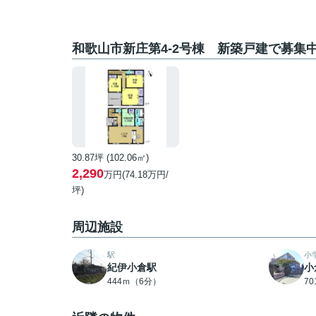
和歌山市新庄第4-2号棟 新築戸建で募集
30.87坪 (102.06㎡)
2,290
万円(74.18万円/
坪)
周辺施設
駅
小
紀伊小倉駅
小
444ｍ（6分）
7