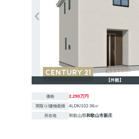
【外観】
2,290万円
価格
4LDK/102.06㎡
間取り/建物面積
和歌山県
和歌山市
新庄
所在地