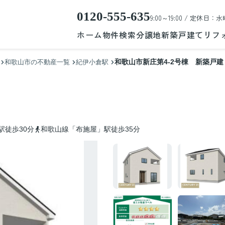
0120-555-635
9:00～19:00 / 定休日：水
ホーム
物件検索
分譲地
新築戸建て
リフ
和歌山市新庄第4-2号棟 新築戸建
和歌山市の不動産一覧
紀伊小倉駅
駅徒歩30分
和歌山線「布施屋」駅徒歩35分