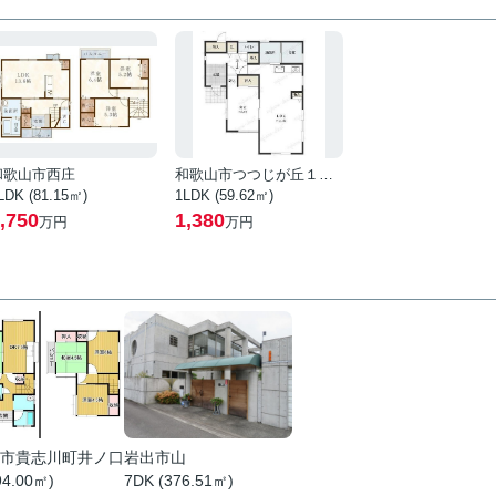
和歌山市西庄
和歌山市つつじが丘１丁目
LDK (81.15㎡)
1LDK (59.62㎡)
,750
1,380
万円
万円
市貴志川町井ノ口
岩出市山
94.00㎡)
7DK (376.51㎡)