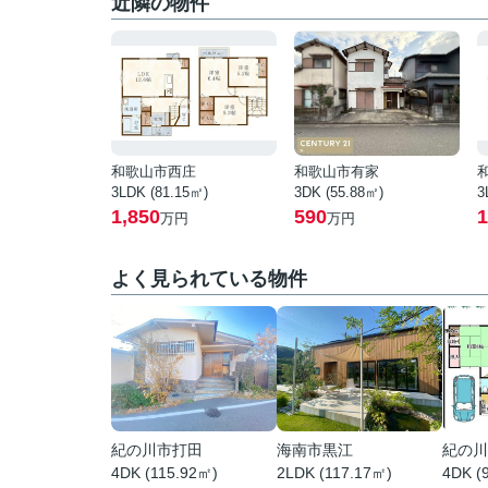
近隣の物件
和歌山市西庄
和歌山市有家
3LDK (81.15㎡)
3DK (55.88㎡)
3
1,850
590
1
万円
万円
よく見られている物件
紀の川市打田
海南市黒江
紀の川
4DK (115.92㎡)
2LDK (117.17㎡)
4DK (