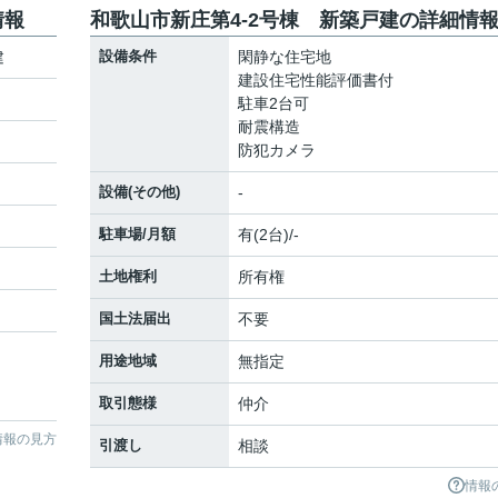
情報
和歌山市新庄第4-2号棟 新築戸建の詳細情
建
設備条件
閑静な住宅地
建設住宅性能評価書付
駐車2台可
耐震構造
防犯カメラ
設備(その他)
-
駐車場/月額
有(2台)/-
土地権利
所有権
国土法届出
不要
用途地域
無指定
取引態様
仲介
情報の見方
引渡し
相談
情報