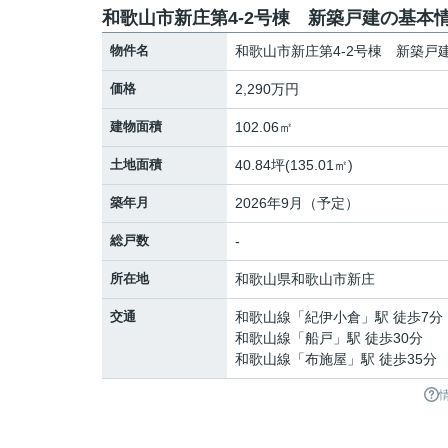
和歌山市新庄第4-2号棟 新築戸建の基本
物件名
和歌山市新庄第4-2号棟 新築戸
価格
2,290万円
建物面積
102.06㎡
土地面積
40.84坪(135.01㎡)
築年月
2026年9月（予定）
総戸数
-
所在地
和歌山県
和歌山市
新庄
交通
和歌山線
「
紀伊小倉
」駅 徒歩7分
和歌山線
「
船戸
」駅 徒歩30分
和歌山線
「
布施屋
」駅 徒歩35分