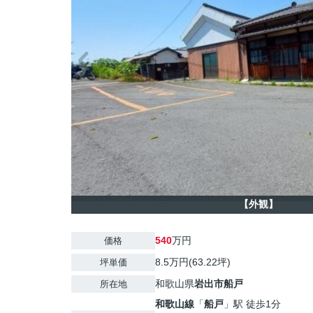
【外観】
540
万円
価格
8.5万円(63.22坪)
坪単価
和歌山県
岩出市
船戸
所在地
和歌山線
「
船戸
」駅 徒歩1分