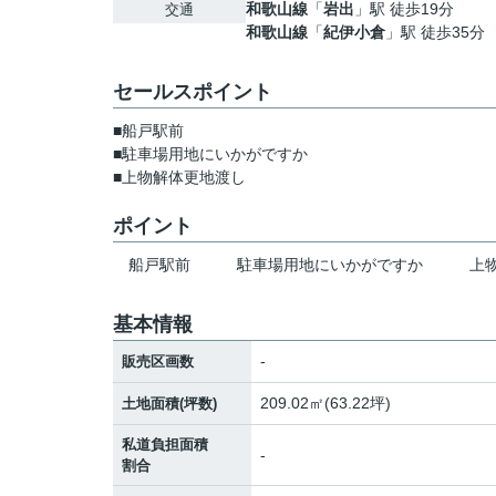
和歌山線
「
岩出
」駅 徒歩19分
交通
和歌山線
「
紀伊小倉
」駅 徒歩35分
セールスポイント
■船戸駅前
■駐車場用地にいかがですか
■上物解体更地渡し
ポイント
船戸駅前
駐車場用地にいかがですか
上
基本情報
-
販売区画数
209.02㎡(63.22坪)
土地面積(坪数)
私道負担面積
-
割合