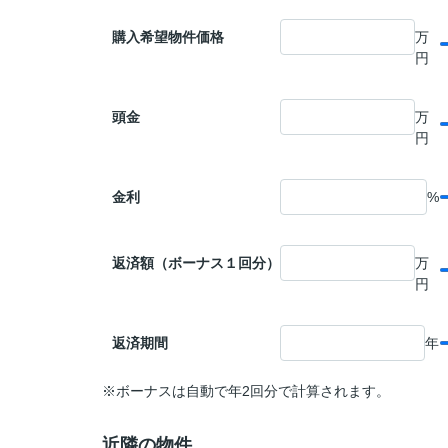
購入希望物件価格
万
円
頭金
万
円
金利
%
返済額（ボーナス１回分）
万
円
返済期間
年
※ボーナスは自動で年2回分で計算されます。
近隣の物件