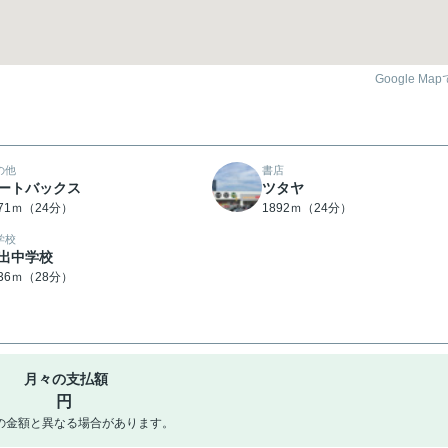
Google Ma
の他
書店
ートバックス
ツタヤ
871ｍ（24分）
1892ｍ（24分）
学校
出中学校
236ｍ（28分）
月々の支払額
円
の金額と異なる場合があります。