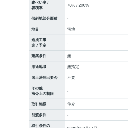
建ぺい率 /
70% / 200%
容積率
-
傾斜地部分面積
宅地
地目
造成工事
-
完了予定
無
建築条件
無指定
用途地域
不要
国土法届出要否
その他
-
法令上の制限
仲介
取引態様
-
引渡条件
取引条件の