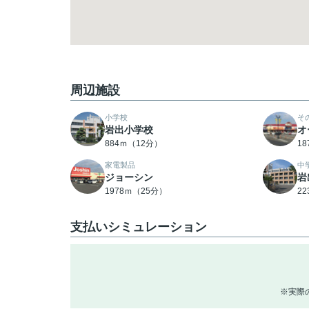
周辺施設
小学校
そ
岩出小学校
オ
884ｍ（12分）
1
家電製品
中
ジョーシン
岩
1978ｍ（25分）
2
支払いシミュレーション
※実際