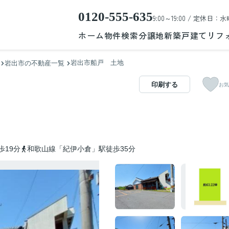
0120-555-635
9:00～19:00 / 定休日：水
ホーム
物件検索
分譲地
新築戸建て
リフ
岩出市船戸 土地
岩出市の不動産一覧
印刷する
お気
歩19分
和歌山線「紀伊小倉」駅徒歩35分